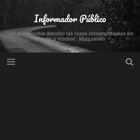
Informador Público
"Juzgo imposible describir las cosas contemporáneas sin
ofender a muchos". Maquiavelo