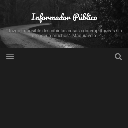
Informador Público
"Juzgo imposible describir las cosas contemporáneas sin
ofender a muchos". Maquiavelo