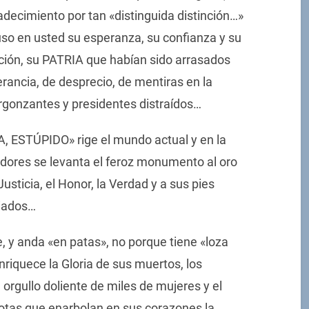
adecimiento por tan «distinguida distinción…»
uso en usted su esperanza, su confianza y su
dición, su PATRIA que habían sido arrasados
erancia, de desprecio, de mentiras en la
ergonzantes y presidentes distraídos…
ESTÚPIDO» rige el mundo actual y en la
dores se levanta el feroz monumento al oro
Justicia, el Honor, la Verdad y a sus pies
viados…
, y anda «en patas», no porque tiene «loza
enriquece la Gloria de sus muertos, los
orgullo doliente de miles de mujeres y el
otas que enarbolan en sus corazones la