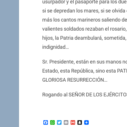
usurpador y el pasaporte para los dueñ
si se depredan los mares, si se olvida 
más los cantos marineros saliendo del
valientes soldados rezaban el rosario,
hijos, la Patria deambulará, sometida
indignidad…
Sr. Presidente, están en sus manos no 
Estado, esta República, sino esta PA
GLORIOSA RESURRECCIÓN…
Rogando al SEÑOR DE LOS EJÉRCITOS 
Facebook
WhatsApp
Twitter
Email
Gmail
Snapchat