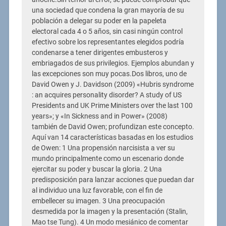
una sociedad que condena la gran mayoría de su
población a delegar su poder en la papeleta
electoral cada 4 o 5 años, sin casi ningún control
efectivo sobre los representantes elegidos podría
condenarse a tener dirigentes embusteros y
embriagados de sus privilegios. Ejemplos abundan y
las excepciones son muy pocas.Dos libros, uno de
David Owen y J. Davidson (2009) «Hubris syndrome
: an acquires personality disorder? A study of US
Presidents and UK Prime Ministers over the last 100
years»; y «In Sickness and in Power» (2008)
también de David Owen; profundizan este concepto.
Aquí van 14 características basadas en los estudios
de Owen: 1 Una propensión narcisista a ver su
mundo principalmente como un escenario donde
ejercitar su poder y buscar la gloria. 2 Una
predisposición para lanzar acciones que puedan dar
al individuo una luz favorable, con el fin de
embellecer su imagen. 3 Una preocupación
desmedida por la imagen y la presentación (Stalin,
Mao tse Tung). 4 Un modo mesiánico de comentar