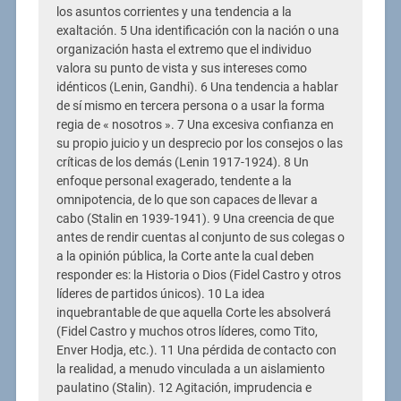
los asuntos corrientes y una tendencia a la
exaltación. 5 Una identificación con la nación o una
organización hasta el extremo que el individuo
valora su punto de vista y sus intereses como
idénticos (Lenin, Gandhi). 6 Una tendencia a hablar
de sí mismo en tercera persona o a usar la forma
regia de « nosotros ». 7 Una excesiva confianza en
su propio juicio y un desprecio por los consejos o las
críticas de los demás (Lenin 1917-1924). 8 Un
enfoque personal exagerado, tendente a la
omnipotencia, de lo que son capaces de llevar a
cabo (Stalin en 1939-1941). 9 Una creencia de que
antes de rendir cuentas al conjunto de sus colegas o
a la opinión pública, la Corte ante la cual deben
responder es: la Historia o Dios (Fidel Castro y otros
líderes de partidos únicos). 10 La idea
inquebrantable de que aquella Corte les absolverá
(Fidel Castro y muchos otros líderes, como Tito,
Enver Hodja, etc.). 11 Una pérdida de contacto con
la realidad, a menudo vinculada a un aislamiento
paulatino (Stalin). 12 Agitación, imprudencia e