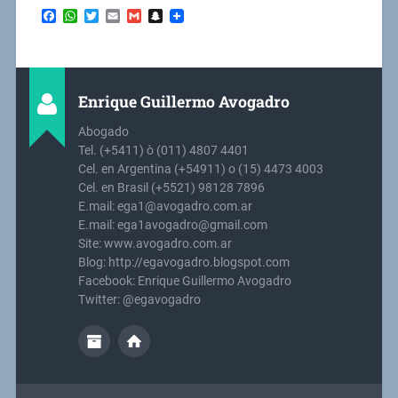
Facebook
WhatsApp
Twitter
Email
Gmail
Snapchat
Enrique Guillermo Avogadro
Abogado
Tel. (+5411) ò (011) 4807 4401
Cel. en Argentina (+54911) o (15) 4473 4003
Cel. en Brasil (+5521) 98128 7896
E.mail: ega1@avogadro.com.ar
E.mail: ega1avogadro@gmail.com
Site: www.avogadro.com.ar
Blog: http://egavogadro.blogspot.com
Facebook: Enrique Guillermo Avogadro
Twitter: @egavogadro