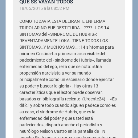
QUE SE VAYAN TODOS
18/05/2015 a las 8:52 PM
COMO TODAVIA ESTA DELIRANTE ENFERMA
TRIPOLAR NO FUE DESTITUIDA….????…LOS 14
SINTOMAS del «SINDROME DE HUBRIS»:
REVENTADAMENTE LOKA…TIENE TODOS LOS
SINTOMAS…Y MUCHOS MAS….: 14 síntomas para
mirar en Cristina-La primera marca visible del
padecimiento del «síndrome de Hubris», llamada
enfermedad del ego, reza que se nota: «Una
propensión narcisista a ver su mundo
principalmente como un escenario donde ejercitar
su poder y buscar la gloria». Hay otras 13
características que el lector puede observar,
basados en bibliografía reciente- (Urgente24) – «Es
difícil y sobre todo cuando alguien padece como es
su caso, el sindrome de Hubris, que es la
enfermedad del poder y que usted está
padeciendo», disparó anoche el periodista y
neurólogo Nelson Castro en la pantalla de TN
anoche.Sin temor al error, se puede comprobar que