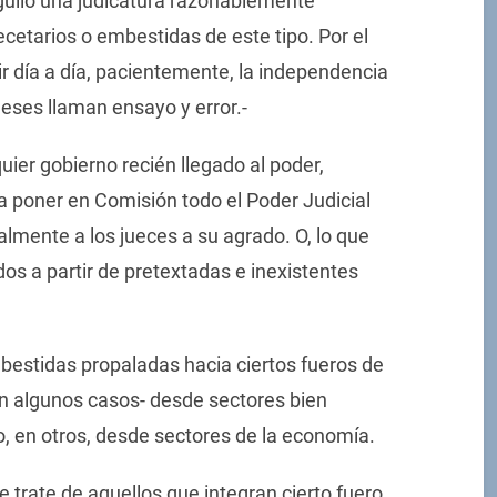
gullo una judicatura razonablemente
ecetarios o embestidas de este tipo. Por el
ir día a día, pacientemente, la independencia
leses llaman ensayo y error.-
uier gobierno recién llegado al poder,
a poner en Comisión todo el Poder Judicial
nalmente a los jueces a su agrado. O, lo que
dos a partir de pretextadas e inexistentes
estidas propaladas hacia ciertos fueros de
-en algunos casos- desde sectores bien
, o, en otros, desde sectores de la economía.
e trate de aquellos que integran cierto fuero