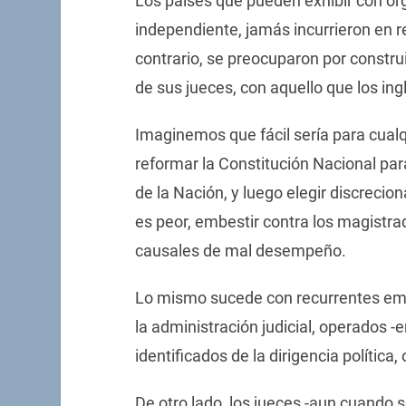
Los países que pueden exhibir con or
independiente, jamás incurrieron en r
contrario, se preocuparon por constru
de sus jueces, con aquello que los ing
Imaginemos que fácil sería para cualq
reformar la Constitución Nacional par
de la Nación, y luego elegir discrecio
es peor, embestir contra los magistra
causales de mal desempeño.
Lo mismo sucede con recurrentes emb
la administración judicial, operados 
identificados de la dirigencia política
De otro lado, los jueces -aun cuando s