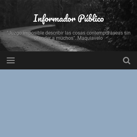
Informador Público
"Juzgo imposible describir las cosas contemporáneas sin
ofender a muchos". Maquiavelo