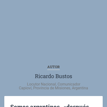
AUTOR
Ricardo Bustos
Locutor Nacional, Comunicador
Capioví, Provincia de Misiones, Argentina
Somos argentinos…»después