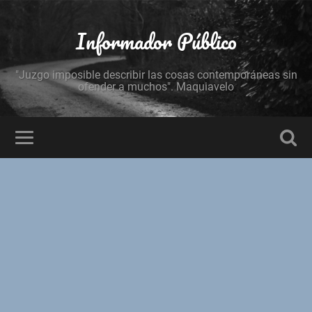
Informador Público
"Juzgo imposible describir las cosas contemporáneas sin
ofender a muchos". Maquiavelo