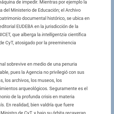
máquina de impedir. Mientras por ejemplo la
ta del Ministerio de Educación; el Archivo
 patrimonio documental histórico, se ubica en
a editorial EUDEBA en la jurisdicción de la
NICET, que alberga la
intelligentzia
científica
o de CyT, atosigado por la preeminencia
onal sobrevive en medio de una penuria
able, pues la Agencia no privilegió con sus
as, los archivos, los museos, los
cimientos arqueológicos. Seguramente es el
onio de la profunda crisis en materia
ís. En realidad, bien valdría que fuere
Ministro de CyT, y bajo su órbita recayeran