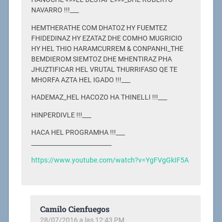
NAVARRO !!!___
HEMTHERATHE COM DHATOZ HY FUEMTEZ
FHIDEDINAZ HY EZATAZ DHE COMHO MUGRICIO
HY HEL THIO HARAMCURREM & CONPANHI_THE
BEMDIEROM SIEMTOZ DHE MHENTIRAZ PHA
JHUZTIFICAR HEL VRUTAL THURRIFASO QE TE
MHORFA AZTA HEL IGADO !!!___
HADEMAZ_HEL HACOZO HA THINELLI !!!___
HINPERDIVLE !!!___
HACA HEL PROGRAMHA !!!___
___________________________
https://www.youtube.com/watch?v=YgFVgGkIF5A
Camilo Cienfuegos
28/07/2016 a las 12:43 PM