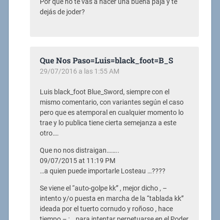
Por qué no te vas a hacer una buena paja y te
dejás de joder?
Que Nos Paso=Luis=black_foot=B_S
29/07/2016 a las 1:55 AM
Luis black_foot Blue_Sword, siempre con el
mismo comentario, con variantes según el caso
pero que es atemporal en cualquier momento lo
trae y lo publica tiene cierta semejanza a este
otro….
Que no nos distraigan……..
09/07/2015 at 11:19 PM
…a quien puede importarle Losteau …????
Se viene el “auto-golpe kk” , mejor dicho , –
intento y/o puesta en marcha de la “tablada kk”
ideada por el tuerto cornudo y roñoso , hace
tiempo – ; …para intentar perpetuarse en el Poder