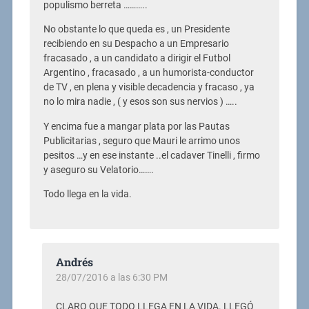
populismo berreta ………..
No obstante lo que queda es , un Presidente
recibiendo en su Despacho a un Empresario
fracasado , a un candidato a dirigir el Futbol
Argentino , fracasado , a un humorista-conductor
de TV , en plena y visible decadencia y fracaso , ya
no lo mira nadie , ( y esos son sus nervios ) …..
Y encima fue a mangar plata por las Pautas
Publicitarias , seguro que Mauri le arrimo unos
pesitos …y en ese instante ..el cadaver Tinelli , firmo
y aseguro su Velatorio…….
Todo llega en la vida.
Andrés
28/07/2016 a las 6:30 PM
CLARO QUE TODO LLEGA EN LA VIDA. LLEGÓ