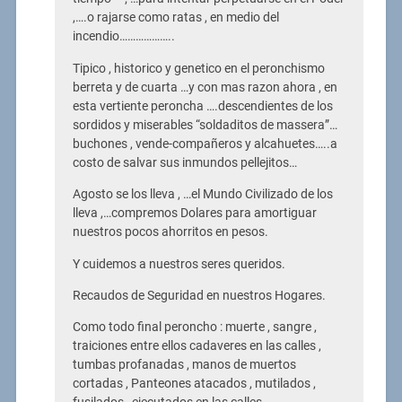
,….o rajarse como ratas , en medio del
incendio………………..
Tipico , historico y genetico en el peronchismo
berreta y de cuarta …y con mas razon ahora , en
esta vertiente peroncha ….descendientes de los
sordidos y miserables “soldaditos de massera”…
buchones , vende-compañeros y alcahuetes…..a
costo de salvar sus inmundos pellejitos…
Agosto se los lleva , …el Mundo Civilizado de los
lleva ,…compremos Dolares para amortiguar
nuestros pocos ahorritos en pesos.
Y cuidemos a nuestros seres queridos.
Recaudos de Seguridad en nuestros Hogares.
Como todo final peroncho : muerte , sangre ,
traiciones entre ellos cadaveres en las calles ,
tumbas profanadas , manos de muertos
cortadas , Panteones atacados , mutilados ,