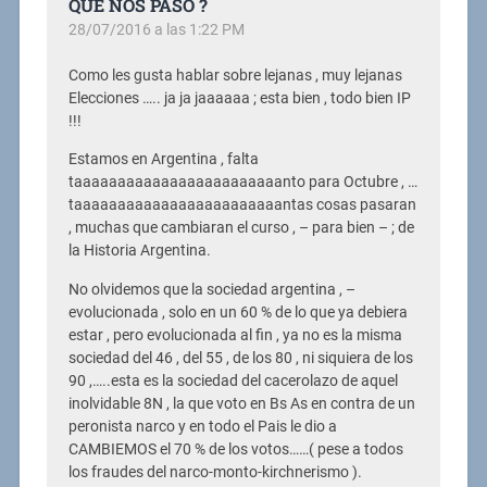
QUE NOS PASO ?
28/07/2016 a las 1:22 PM
Como les gusta hablar sobre lejanas , muy lejanas
Elecciones ….. ja ja jaaaaaa ; esta bien , todo bien IP
!!!
Estamos en Argentina , falta
taaaaaaaaaaaaaaaaaaaaaaaanto para Octubre , …
taaaaaaaaaaaaaaaaaaaaaaaantas cosas pasaran
, muchas que cambiaran el curso , – para bien – ; de
la Historia Argentina.
No olvidemos que la sociedad argentina , –
evolucionada , solo en un 60 % de lo que ya debiera
estar , pero evolucionada al fin , ya no es la misma
sociedad del 46 , del 55 , de los 80 , ni siquiera de los
90 ,…..esta es la sociedad del cacerolazo de aquel
inolvidable 8N , la que voto en Bs As en contra de un
peronista narco y en todo el Pais le dio a
CAMBIEMOS el 70 % de los votos……( pese a todos
los fraudes del narco-monto-kirchnerismo ).