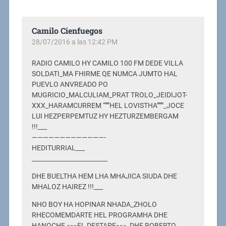
Camilo Cienfuegos
28/07/2016 a las 12:42 PM
RADIO CAMILO HY CAMILO 100 FM DEDE VILLA
SOLDATI_MA FHIRME QE NUMCA JUMTO HAL
PUEVLO ANVREADO PO
MUGRICIO_MALCULIAM_PRAT TROLO_JEIDIJOT-
XXX_HARAMCURREM “””HEL LOVISTHA”””_JOCE
LUI HEZPERPEMTUZ HY HEZTURZEMBERGAM
!!!___
—————————————-
HEDITURRIAL___
_________________________
DHE BUELTHA HEM LHA MHAJICA SIUDA DHE
MHALOZ HAIREZ !!!___
NHO BOY HA HOPINAR NHADA_ZHOLO
RHECOMEMDARTE HEL PROGRAMHA DHE
HANOCHE «»»EL DESTAPE»»»_DHE ROBERTO