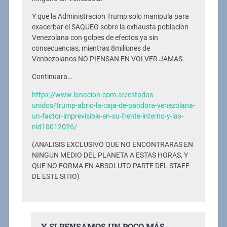
Y que la Administracion Trump solo manipula para
exacerbar el SAQUEO sobre la exhausta poblacion
Venezolana con golpes de efectos ya sin
consecuencias, mientras 8millones de
Venbezolanos NO PIENSAN EN VOLVER JAMAS.
Continuara…
https://www.lanacion.com.ar/estados-
unidos/trump-abrio-la-caja-de-pandora-venezolana-
un-factor-imprevisible-en-su-frente-interno-y-las-
nid10012026/
(ANALISIS EXCLUSIVO QUE NO ENCONTRARAS EN
NINGUN MEDIO DEL PLANETA A ESTAS HORAS, Y
QUE NO FORMA EN ABSOLUTO PARTE DEL STAFF
DE ESTE SITIO)
Y SI PENSAMOS UN POCO MÁS.