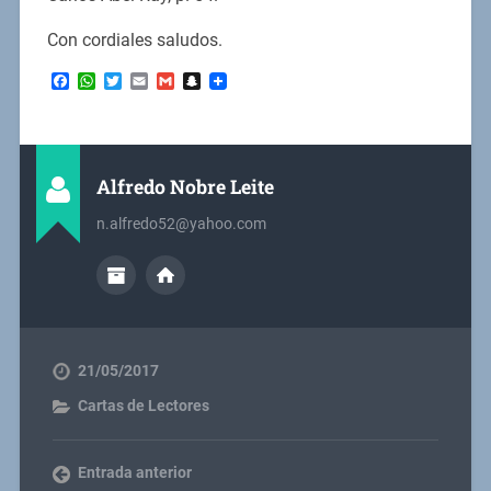
Con cordiales saludos.
Facebook
WhatsApp
Twitter
Email
Gmail
Snapchat
Alfredo Nobre Leite
n.alfredo52@yahoo.com
21/05/2017
Cartas de Lectores
Entrada anterior