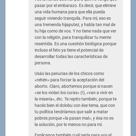
pasar por el embarazo. Es decir, que elimine
una vida humana para que ella pueda
seguir viviendo tranquila. Para mí, eso es
una tremenda hijaputez, y habla tan mal de
tu hija como de vos. Y no tiene nada que ver
con la religión, para tranquilizar tu mente
resentida. Es una cuestión biológica porque
incluso el feto ya tiene el potencial de
desarrollar todas las características de
persona.
Usás las penurias de los chicos como
«rehén» para forzar la aceptación del
aborto. Claro, abortemos porque si nacen
«se los violan los curas» (!), «van a vivir en
la miseria», étc. Te repito también, porque te
hacés bien el dolobu con ése tema, que con
tu política tendríamos que salir a matar
pobres porque «la pasan mal», y ésa no es
la solución, por lo menos no para mí.
Explicanos también cuál sería para vos el