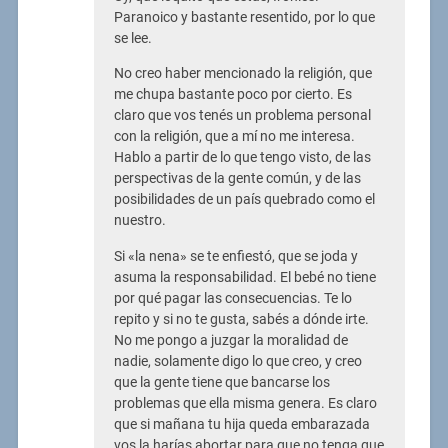
Paranoico y bastante resentido, por lo que
se lee.
No creo haber mencionado la religión, que
me chupa bastante poco por cierto. Es
claro que vos tenés un problema personal
con la religión, que a mí no me interesa.
Hablo a partir de lo que tengo visto, de las
perspectivas de la gente común, y de las
posibilidades de un país quebrado como el
nuestro.
Si «la nena» se te enfiestó, que se joda y
asuma la responsabilidad. El bebé no tiene
por qué pagar las consecuencias. Te lo
repito y si no te gusta, sabés a dónde irte.
No me pongo a juzgar la moralidad de
nadie, solamente digo lo que creo, y creo
que la gente tiene que bancarse los
problemas que ella misma genera. Es claro
que si mañana tu hija queda embarazada
vos la harías abortar para que no tenga que