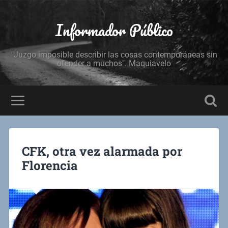
Informador Público
"Juzgo imposible describir las cosas contemporáneas sin
ofender a muchos". Maquiavelo
CFK, otra vez alarmada por
Florencia