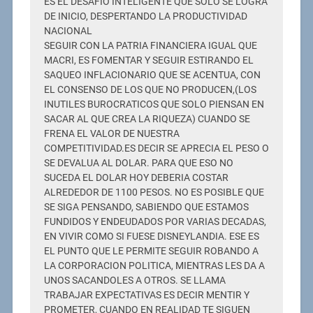
ES EL DESAFIO INTELIGENTE QUE SOLO SE LOGRA
DE INICIO, DESPERTANDO LA PRODUCTIVIDAD
NACIONAL
SEGUIR CON LA PATRIA FINANCIERA IGUAL QUE
MACRI, ES FOMENTAR Y SEGUIR ESTIRANDO EL
SAQUEO INFLACIONARIO QUE SE ACENTUA, CON
EL CONSENSO DE LOS QUE NO PRODUCEN,(LOS
INUTILES BUROCRATICOS QUE SOLO PIENSAN EN
SACAR AL QUE CREA LA RIQUEZA) CUANDO SE
FRENA EL VALOR DE NUESTRA
COMPETITIVIDAD.ES DECIR SE APRECIA EL PESO O
SE DEVALUA AL DOLAR. PARA QUE ESO NO
SUCEDA EL DOLAR HOY DEBERIA COSTAR
ALREDEDOR DE 1100 PESOS. NO ES POSIBLE QUE
SE SIGA PENSANDO, SABIENDO QUE ESTAMOS
FUNDIDOS Y ENDEUDADOS POR VARIAS DECADAS,
EN VIVIR COMO SI FUESE DISNEYLANDIA. ESE ES
EL PUNTO QUE LE PERMITE SEGUIR ROBANDO A
LA CORPORACION POLITICA, MIENTRAS LES DA A
UNOS SACANDOLES A OTROS. SE LLAMA
TRABAJAR EXPECTATIVAS ES DECIR MENTIR Y
PROMETER, CUANDO EN REALIDAD TE SIGUEN