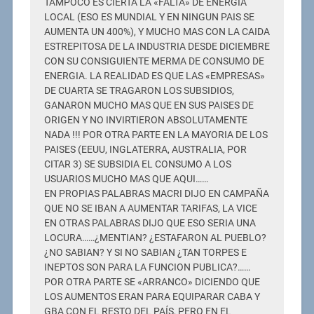
TAMPOCO ES CIERTA LA «FALTA» DE ENERGIA
LOCAL (ESO ES MUNDIAL Y EN NINGUN PAIS SE
AUMENTA UN 400%), Y MUCHO MAS CON LA CAIDA
ESTREPITOSA DE LA INDUSTRIA DESDE DICIEMBRE
CON SU CONSIGUIENTE MERMA DE CONSUMO DE
ENERGIA. LA REALIDAD ES QUE LAS «EMPRESAS»
DE CUARTA SE TRAGARON LOS SUBSIDIOS,
GANARON MUCHO MAS QUE EN SUS PAISES DE
ORIGEN Y NO INVIRTIERON ABSOLUTAMENTE
NADA !!! POR OTRA PARTE EN LA MAYORIA DE LOS
PAISES (EEUU, INGLATERRA, AUSTRALIA, POR
CITAR 3) SE SUBSIDIA EL CONSUMO A LOS
USUARIOS MUCHO MAS QUE AQUI……
EN PROPIAS PALABRAS MACRI DIJO EN CAMPAÑA
QUE NO SE IBAN A AUMENTAR TARIFAS, LA VICE
EN OTRAS PALABRAS DIJO QUE ESO SERIA UNA
LOCURA……¿MENTIAN? ¿ESTAFARON AL PUEBLO?
¿NO SABIAN? Y SI NO SABIAN ¿TAN TORPES E
INEPTOS SON PARA LA FUNCION PUBLICA?……
POR OTRA PARTE SE «ARRANCO» DICIENDO QUE
LOS AUMENTOS ERAN PARA EQUIPARAR CABA Y
GBA CON EL RESTO DEL PAÍS, PERO EN EL