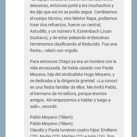
descenso, entonces junté a los muchachos y
les dijo que así no se podía seguir. Cambiamos
el cuerpo técnico, vino Néstor Rapa, podíamos
traer dos refuerzos, fueron un central,
Astudillo, y un número 9, Esteimbach (Juan
Gustavo), y de estar peleando el descenso
terminamos clasificando al Reducido. Fue una
fiesta», relató con orgullo.
Para entonces Chiqui ya era un hombre con la
vida encauzada. Se había casado con Paola
Moyano, hija del sindicalista Hugo Moyano, y
se dedicaba a la dirigencia gremial. «La conocí
en una fiesta familiar de ellos. Me invitó Pablo,
el hermano de mi señora, porque éramos
amigos. Ahí empezamos a hablar y luego a
salir», recordó.
Pablo Moyano (Télam)
Pablo Moyano (Télam)
Claudio y Paola tuvieron cuatro hijos: Emiliano
(25), Nadia (23), Matías (21) e Iván (16). Son