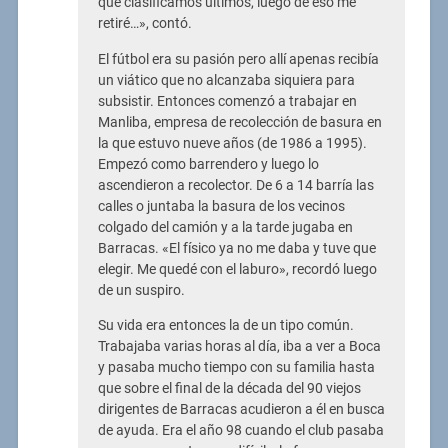
que clasificamos últimos, luego de eso me
retiré…», contó.
El fútbol era su pasión pero allí apenas recibía
un viático que no alcanzaba siquiera para
subsistir. Entonces comenzó a trabajar en
Manliba, empresa de recolección de basura en
la que estuvo nueve años (de 1986 a 1995).
Empezó como barrendero y luego lo
ascendieron a recolector. De 6 a 14 barría las
calles o juntaba la basura de los vecinos
colgado del camión y a la tarde jugaba en
Barracas. «El físico ya no me daba y tuve que
elegir. Me quedé con el laburo», recordó luego
de un suspiro.
Su vida era entonces la de un tipo común.
Trabajaba varias horas al día, iba a ver a Boca
y pasaba mucho tiempo con su familia hasta
que sobre el final de la década del 90 viejos
dirigentes de Barracas acudieron a él en busca
de ayuda. Era el año 98 cuando el club pasaba