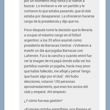
por un momento muy difícil y lo fueron a
buscar. Lo invitaron a ver un partido y le
contaron lo que estaba pasando, que el club
estaba por desaparecer. Le ofrecieron hacerse
cargo de la presidencia y dijo que no.
Poco después tomó la decisión que lo llevaría
a ocupar el máximo cargo en el fútbol
argentino: a los 35 años asumió como
presidente de Barracas Central. «Volvieron a
insistir un día que jugaba Barracas con
Laferrere. Fui a la cancha y cuando entré fue
ver la imagen de mi papá donde solía ver los
partidos cuando yo jugaba, hacía muy poco
que había fallecido, me aflojé y pensé ‘tengo
que hacer algo por el club’. Ahí hubo
elecciones, votaron 150 personas
aproximadamente, que eran los socios del
club y empecé. Ahí empecé».
¿Y cómo fue esa gestión?
«El equipo estaba anteúltimo, nos íbamos al