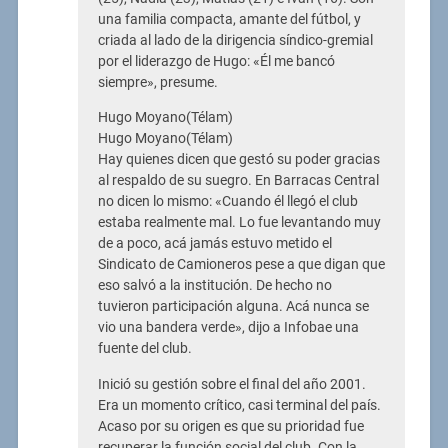
una familia compacta, amante del fútbol, y
criada al lado de la dirigencia síndico-gremial
por el liderazgo de Hugo: «Él me bancó
siempre», presume.
Hugo Moyano(Télam)
Hugo Moyano(Télam)
Hay quienes dicen que gestó su poder gracias
al respaldo de su suegro. En Barracas Central
no dicen lo mismo: «Cuando él llegó el club
estaba realmente mal. Lo fue levantando muy
de a poco, acá jamás estuvo metido el
Sindicato de Camioneros pese a que digan que
eso salvó a la institución. De hecho no
tuvieron participación alguna. Acá nunca se
vio una bandera verde», dijo a Infobae una
fuente del club.
Inició su gestión sobre el final del año 2001.
Era un momento crítico, casi terminal del país.
Acaso por su origen es que su prioridad fue
recuperar la función social del club. Con la