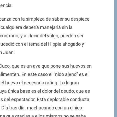
encia.
canza con la simpleza de saber su despiece
o cualquiera debería manejarla sin la
ontrario, y al decir del vulgo, pueden ser
sucedió con el tema del Hippie ahogado y
an Juan.
uco, que es un ave que pone sus huevos en
limenten. En este caso el “nido ajeno” es el
 el huevo el necesario rating. Lo logran
ya única base es el dolor del deudo, que es
es del espectador. Esta deplorable conducta
. Día tras día. machacando con un cínico
ema que gracias a ellos mismos no se sabe