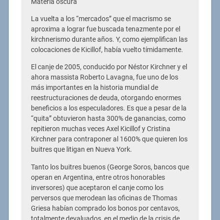
Materia oscura
La vuelta a los “mercados” que el macrismo se
aproxima a lograr fue buscada tenazmente por el
kirchnerismo durante años. Y, como ejemplifican las
colocaciones de Kicillof, había vuelto tímidamente.
El canje de 2005, conducido por Néstor Kirchner y el
ahora massista Roberto Lavagna, fue uno de los
más importantes en la historia mundial de
reestructuraciones de deuda, otorgando enormes
beneficios a los especuladores. Es que a pesar de la
“quita” obtuvieron hasta 300% de ganancias, como
repitieron muchas veces Axel Kicillof y Cristina
Kirchner para contraponer al 1600% que quieren los
buitres que litigan en Nueva York.
Tanto los buitres buenos (George Soros, bancos que
operan en Argentina, entre otros honorables
inversores) que aceptaron el canje como los
perversos que merodean las oficinas de Thomas
Griesa habían comprado los bonos por centavos,
totalmente devaluados, en el medio de la crisis de