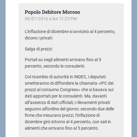
Popolo Debitore Moroso
06/01/2016 a las 12:25 PM
L’inflazione di dicembre si avvicinò al 4 percento,
dicono i privati
Salga di prezzi
Portali su negli alimenti arrivano fino al 5
percento, secondo le consulenti.
Col ricambio di autorità in INDEC, i deputati
smetteranno di diffondere la chiamata «IPC dei
prezzi al consumo Congreso» che si basava sui
dati apportati per le consulenti. Ma, davanti
all’assenza di dati ufficiali, i rilevamenti privati
seguono all’ordine del giorno: secondo due delle
firme che misurano prezzi, l’inflazione di
dicembre girò intorno al 4 percento, con sali in
alimenti che arrivano fino al 5 percento.