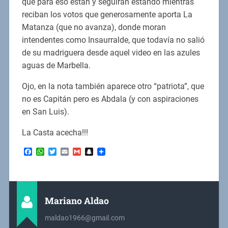
que para eso están y seguirán estando mientras
reciban los votos que generosamente aporta La
Matanza (que no avanza), donde moran
intendentes como Insaurralde, que todavía no salió
de su madriguera desde aquel video en las azules
aguas de Marbella.
Ojo, en la nota también aparece otro “patriota”, que
no es Capitán pero es Abdala (y con aspiraciones
en San Luis).
La Casta acecha!!!
Facebook
WhatsApp
Twitter
Email
Gmail
Snapchat
Mariano Aldao
maldao1966@gmail.com