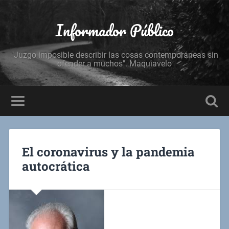
Informador Público
"Juzgo imposible describir las cosas contemporáneas sin
ofender a muchos". Maquiavelo
El coronavirus y la pandemia
autocrática