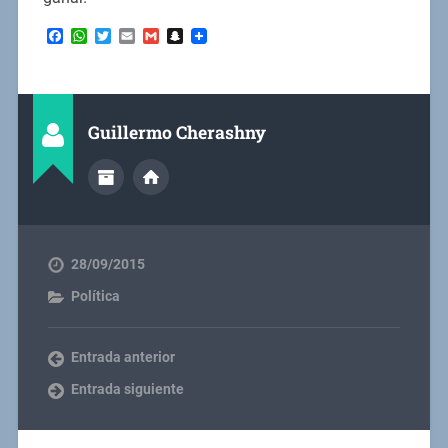
Facebook
WhatsApp
Twitter
Email
Gmail
Snapchat
Guillermo Cherashny
28/09/2015
Política
Entrada anterior
Entrada siguiente