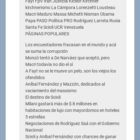
Fayt FpV Iran Justicia Kicillof Kirchner
kirchnerismo La Cámpora Lorenzetti Lousteau
Macri Maduro Massa Michetti Nisman Obama
Papa PASO Política PRO Rodríguez Larreta Rusia
Santa Fe Scioli UCR Venezuela
PÁGINAS POPULARES
Los encuestadores fracasan en el mundo y acá
se suma la corrupción
Monzó tentó a De Narváez que aceptó, pero
Macri todavía no dio el sí
A Fayt no se le mueve un pelo, son los viejos los
ofendidos
Aníbal Fernández y Mazzón, dedicados al
vaciamiento del massismo
El destino de Scioli
Milani gastará más de $ 8 millones en
habitaciones de lujo con mayordomos en hoteles
5 estrellas
Negociaciones de Rodríguez Saá con el Gobierno
Nacional
Scioli y Aníbal Fernández con chances de ganar