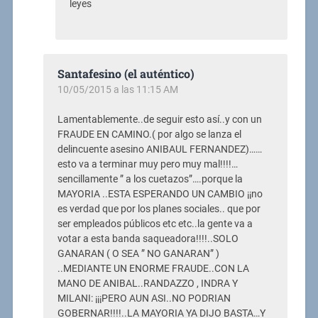
leyes
Santafesino (el auténtico)
10/05/2015 a las 11:15 AM
Lamentablemente..de seguir esto así..y con un
FRAUDE EN CAMINO.( por algo se lanza el
delincuente asesino ANIBAUL FERNANDEZ)……
esto va a terminar muy pero muy mal!!!!…
sencillamente ” a los cuetazos”….porque la
MAYORIA ..ESTA ESPERANDO UN CAMBIO ¡¡no
es verdad que por los planes sociales.. que por
ser empleados públicos etc etc..la gente va a
votar a esta banda saqueadora!!!!..SOLO
GANARAN ( O SEA ” NO GANARAN” )
..MEDIANTE UN ENORME FRAUDE..CON LA
MANO DE ANIBAL..RANDAZZO , INDRA Y
MILANI: ¡¡¡PERO AUN ASI..NO PODRIAN
GOBERNAR!!!!..LA MAYORIA YA DIJO BASTA…Y