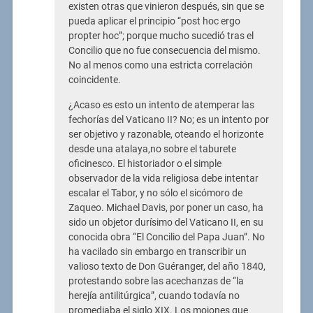
existen otras que vinieron después, sin que se
pueda aplicar el principio “post hoc ergo
propter hoc”; porque mucho sucedió tras el
Concilio que no fue consecuencia del mismo.
No al menos como una estricta correlación
coincidente.
¿Acaso es esto un intento de atemperar las
fechorías del Vaticano II? No; es un intento por
ser objetivo y razonable, oteando el horizonte
desde una atalaya,no sobre el taburete
oficinesco. El historiador o el simple
observador de la vida religiosa debe intentar
escalar el Tabor, y no sólo el sicómoro de
Zaqueo. Michael Davis, por poner un caso, ha
sido un objetor durísimo del Vaticano II, en su
conocida obra “El Concilio del Papa Juan”. No
ha vacilado sin embargo en transcribir un
valioso texto de Don Guéranger, del año 1840,
protestando sobre las acechanzas de “la
herejía antilitúrgica”, cuando todavía no
promediaba el siglo XIX. Los mojones que