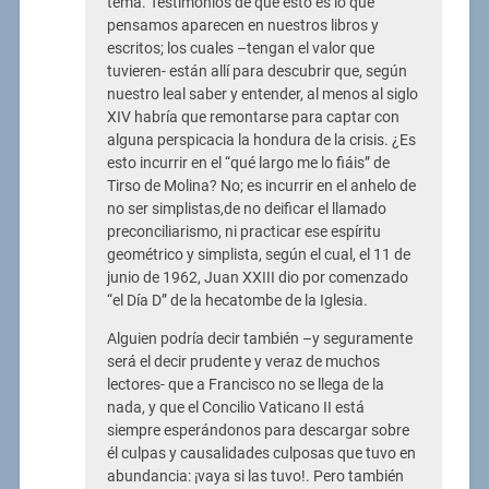
tema. Testimonios de que esto es lo que
pensamos aparecen en nuestros libros y
escritos; los cuales –tengan el valor que
tuvieren- están allí para descubrir que, según
nuestro leal saber y entender, al menos al siglo
XIV habría que remontarse para captar con
alguna perspicacia la hondura de la crisis. ¿Es
esto incurrir en el “qué largo me lo fiáis” de
Tirso de Molina? No; es incurrir en el anhelo de
no ser simplistas,de no deificar el llamado
preconciliarismo, ni practicar ese espíritu
geométrico y simplista, según el cual, el 11 de
junio de 1962, Juan XXIII dio por comenzado
“el Día D” de la hecatombe de la Iglesia.
Alguien podría decir también –y seguramente
será el decir prudente y veraz de muchos
lectores- que a Francisco no se llega de la
nada, y que el Concilio Vaticano II está
siempre esperándonos para descargar sobre
él culpas y causalidades culposas que tuvo en
abundancia: ¡vaya si las tuvo!. Pero también