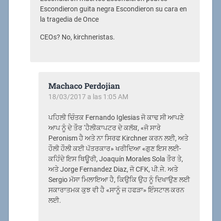
Escondieron guita negra Escondieron su cara en
la tragedia de Once
CEOs? No, kirchneristas.
Machaco Perdojian
18/03/2017 a las 1:05 AM
ਪਹਿਲੀ ਚਿੰਤਕ Fernando Iglesias ਜੋ ਕਾਢ ਸੀ ਆਪਣੇ
ਆਪ ਨੂੰ ਦੇ ਤੌਰ ‘ਹੈਲੀਕਾਪਟਰ ਦੇ ਕਲੱਬ, «ਜੋ ਸਾਰੇ
Peronism ਹੈ ਅਤੇ ਨਾ ਸਿਰਫ Kirchner ਕਰਨ ਲਈ, ਅਤੇ
ਹੌਲੀ ਹੌਲੀ ਕਈ ਪੱਤਰਕਾਰ» ਖਰੀਦਿਆ «ਗੁਣ ਇਸ ਲਈ-
ਕਹਿੰਦੇ ਇਸ ਥਿਊਰੀ, Joaquín Morales Sola ਤੌਰ ਤੇ,
ਅਤੇ Jorge Fernandez Diaz, ਜੋ CFK, ਪੀ.ਜੇ. ਅਤੇ
Sergio ਮੱਸਾ ਮਿਲਾਇਆ ਹੈ, ਕਿਉਕਿ ਉਹ ਨੂੰ ਦਿਖਾਉਣ ਲਈ
ਸਕਾਰਾਤਮਕ ਕੁਝ ਵੀ ਹੈ «ਸਾਨੂੰ ਜ ਹਫੜਾ» ਇੰਸਟਾਲ ਕਰਨ
ਲਈ.