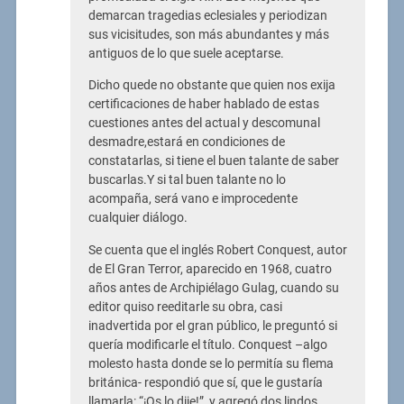
demarcan tragedias eclesiales y periodizan
sus vicisitudes, son más abundantes y más
antiguos de lo que suele aceptarse.
Dicho quede no obstante que quien nos exija
certificaciones de haber hablado de estas
cuestiones antes del actual y descomunal
desmadre,estará en condiciones de
constatarlas, si tiene el buen talante de saber
buscarlas.Y si tal buen talante no lo
acompaña, será vano e improcedente
cualquier diálogo.
Se cuenta que el inglés Robert Conquest, autor
de El Gran Terror, aparecido en 1968, cuatro
años antes de Archipiélago Gulag, cuando su
editor quiso reeditarle su obra, casi
inadvertida por el gran público, le preguntó si
quería modificarle el título. Conquest –algo
molesto hasta donde se lo permitía su flema
británica- respondió que sí, que le gustaría
llamarla: “¡Os lo dije!”, y agregó dos lindos