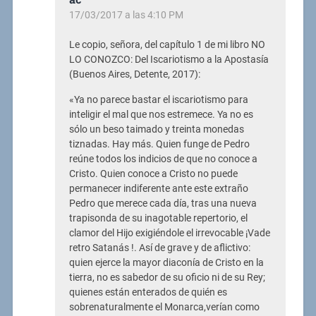
17/03/2017 a las 4:10 PM
Le copio, señora, del capítulo 1 de mi libro NO
LO CONOZCO: Del Iscariotismo a la Apostasía
(Buenos Aires, Detente, 2017):
«Ya no parece bastar el iscariotismo para
inteligir el mal que nos estremece. Ya no es
sólo un beso taimado y treinta monedas
tiznadas. Hay más. Quien funge de Pedro
reúne todos los indicios de que no conoce a
Cristo. Quien conoce a Cristo no puede
permanecer indiferente ante este extraño
Pedro que merece cada día, tras una nueva
trapisonda de su inagotable repertorio, el
clamor del Hijo exigiéndole el irrevocable ¡Vade
retro Satanás !. Así de grave y de aflictivo:
quien ejerce la mayor diaconía de Cristo en la
tierra, no es sabedor de su oficio ni de su Rey;
quienes están enterados de quién es
sobrenaturalmente el Monarca,verían como