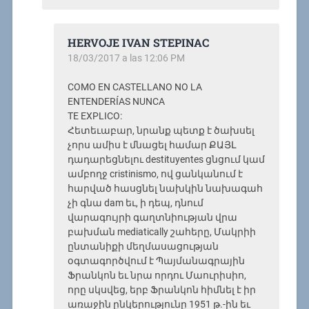
HERVOJE IVAN STEPINAC
18/03/2017 a las 12:06 PM
COMO EN CASTELLANO NO LA
ENTENDERÍAS NUNCA
TE EXPLICO:
Հետեւաբար, նրանք պետք է ծախսել
չորս ամիս է մնացել համար ՔԱՅԼ
դադարեցնելու destituyentes ցնցում կամ
ամբողջ cristinismo, ով ցանկանում է
հարված հասցնել նախկին նախագահ
չի գնա dam եւ, ի դեպ, դնում
վարագույրի գաղտնիության վրա
բախման mediatically շահերը, Մակրիի
ընտանիքի մեղմասացության
օգտագործվում է Պայմանագրային
Ֆրանկոն եւ նրա որդու Մաուրիսիո,
որը սկսվեց, երբ Ֆրանկոն հիմնել է իր
առաջին ընկերությունը 1951 թ.-ին եւ