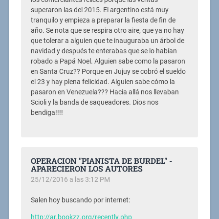
superaron las del 2015. El argentino está muy
tranquilo y empieza a preparar la fiesta de fin de
año. Se nota que se respira otro aire, que ya no hay
que tolerar a alguien que te inauguraba un árbol de
navidad y después te enterabas que se lo habían
robado a Papá Noel. Alguien sabe como la pasaron
en Santa Cruz?? Porque en Jujuy se cobró el sueldo
el 23 y hay plena felicidad. Alguien sabe cómo la
pasaron en Venezuela??? Hacia allá nos llevaban
Scioli y la banda de saqueadores. Dios nos
bendiga!!!!
OPERACION "PIANISTA DE BURDEL" -
APARECIERON LOS AUTORES
25/12/2016 a las 3:12 PM
Salen hoy buscando por internet:
http://ar.bookzz.org/recently.php