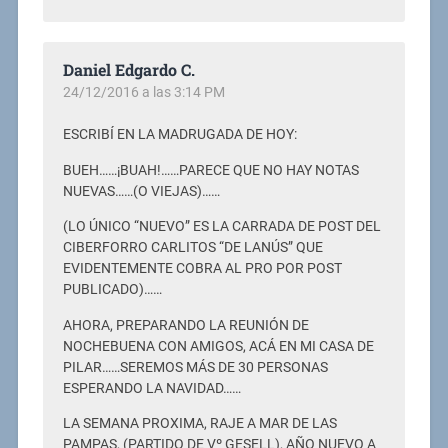
Daniel Edgardo C.
24/12/2016 a las 3:14 PM
ESCRIBÍ EN LA MADRUGADA DE HOY:
BUEH……¡BUAH!……PARECE QUE NO HAY NOTAS
NUEVAS……(O VIEJAS)……
(LO ÚNICO “NUEVO” ES LA CARRADA DE POST DEL
CIBERFORRO CARLITOS “DE LANÚS” QUE
EVIDENTEMENTE COBRA AL PRO POR POST
PUBLICADO)……
AHORA, PREPARANDO LA REUNIÓN DE
NOCHEBUENA CON AMIGOS, ACÁ EN MI CASA DE
PILAR……SEREMOS MÁS DE 30 PERSONAS
ESPERANDO LA NAVIDAD……
LA SEMANA PROXIMA, RAJE A MAR DE LAS
PAMPAS, (PARTIDO DE Vº GESELL), AÑO NUEVO A