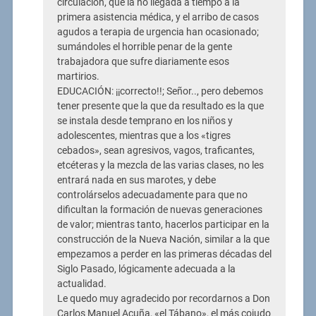
circulación, que la no llegada a tiempo a la
primera asistencia médica, y el arribo de casos
agudos a terapia de urgencia han ocasionado;
sumándoles el horrible penar de la gente
trabajadora que sufre diariamente esos
martirios.
EDUCACIÓN: ¡¡correcto!!; Señor.., pero debemos
tener presente que la que da resultado es la que
se instala desde temprano en los niños y
adolescentes, mientras que a los «tigres
cebados», sean agresivos, vagos, traficantes,
etcéteras y la mezcla de las varias clases, no les
entrará nada en sus marotes, y debe
controlárselos adecuadamente para que no
dificultan la formación de nuevas generaciones
de valor; mientras tanto, hacerlos participar en la
construcción de la Nueva Nación, similar a la que
empezamos a perder en las primeras décadas del
Siglo Pasado, lógicamente adecuada a la
actualidad.
Le quedo muy agradecido por recordarnos a Don
Carlos Manuel Acuña, «el Tábano», el más cojudo