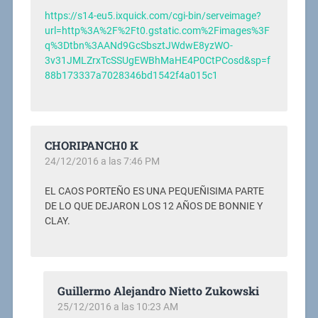
https://s14-eu5.ixquick.com/cgi-bin/serveimage?
url=http%3A%2F%2Ft0.gstatic.com%2Fimages%3F
q%3Dtbn%3AANd9GcSbsztJWdwE8yzWO-
3v31JMLZrxTcSSUgEWBhMaHE4P0CtPCosd&sp=f
88b173337a7028346bd1542f4a015c1
CHORIPANCH0 K
24/12/2016 a las 7:46 PM
EL CAOS PORTEÑO ES UNA PEQUEÑISIMA PARTE
DE LO QUE DEJARON LOS 12 AÑOS DE BONNIE Y
CLAY.
Guillermo Alejandro Nietto Zukowski
25/12/2016 a las 10:23 AM