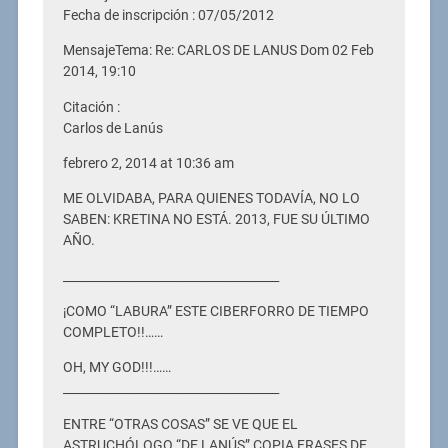
Fecha de inscripción : 07/05/2012
MensajeTema: Re: CARLOS DE LANUS Dom 02 Feb
2014, 19:10
Citación :
Carlos de Lanús
febrero 2, 2014 at 10:36 am
ME OLVIDABA, PARA QUIENES TODAVÍA, NO LO
SABEN: KRETINA NO ESTÁ. 2013, FUE SU ÚLTIMO
AÑO.
____________________________________
¡COMO “LABURA” ESTE CIBERFORRO DE TIEMPO
COMPLETO!!……
OH, MY GOD!!!……
____________________________________
ENTRE “OTRAS COSAS” SE VE QUE EL
ASTRUCHÓLOGO “DE LANÚS” COPIA FRASES DE