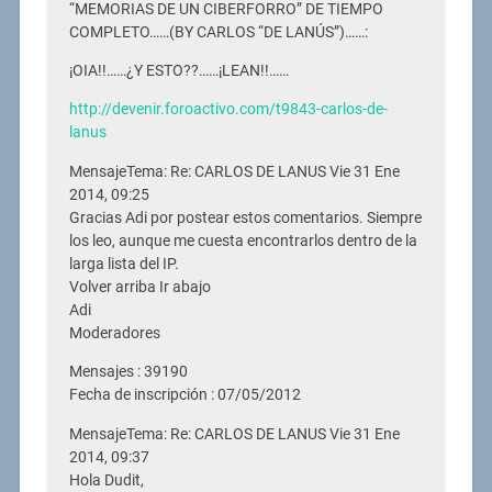
“MEMORIAS DE UN CIBERFORRO” DE TIEMPO
COMPLETO……(BY CARLOS “DE LANÚS”)……:
¡OIA!!……¿Y ESTO??……¡LEAN!!……
http://devenir.foroactivo.com/t9843-carlos-de-
lanus
MensajeTema: Re: CARLOS DE LANUS Vie 31 Ene
2014, 09:25
Gracias Adi por postear estos comentarios. Siempre
los leo, aunque me cuesta encontrarlos dentro de la
larga lista del IP.
Volver arriba Ir abajo
Adi
Moderadores
Mensajes : 39190
Fecha de inscripción : 07/05/2012
MensajeTema: Re: CARLOS DE LANUS Vie 31 Ene
2014, 09:37
Hola Dudit,