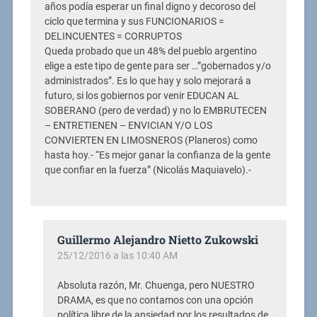
años podía esperar un final digno y decoroso del
ciclo que termina y sus FUNCIONARIOS =
DELINCUENTES = CORRUPTOS
Queda probado que un 48% del pueblo argentino
elige a este tipo de gente para ser …”gobernados y/o
administrados”. Es lo que hay y solo mejorará a
futuro, si los gobiernos por venir EDUCAN AL
SOBERANO (pero de verdad) y no lo EMBRUTECEN
– ENTRETIENEN – ENVICIAN Y/O LOS
CONVIERTEN EN LIMOSNEROS (Planeros) como
hasta hoy.- “Es mejor ganar la confianza de la gente
que confiar en la fuerza” (Nicolás Maquiavelo).-
Guillermo Alejandro Nietto Zukowski
25/12/2016 a las 10:40 AM
Absoluta razón, Mr. Chuenga, pero NUESTRO
DRAMA, es que no contamos con una opción
política libre de la ansiedad por los resultados de