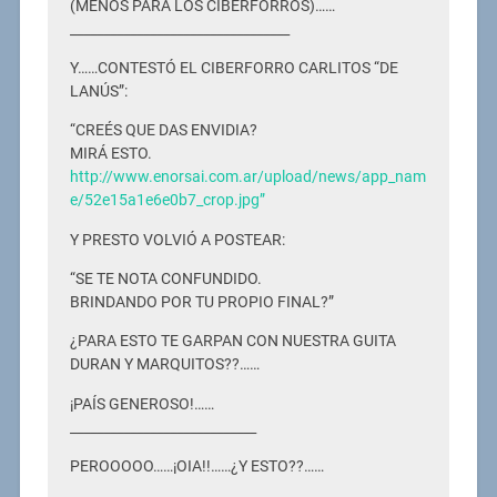
(MENOS PARA LOS CIBERFORROS)……
_________________________________
Y……CONTESTÓ EL CIBERFORRO CARLITOS “DE
LANÚS”:
“CREÉS QUE DAS ENVIDIA?
MIRÁ ESTO.
http://www.enorsai.com.ar/upload/news/app_nam
e/52e15a1e6e0b7_crop.jpg”
Y PRESTO VOLVIÓ A POSTEAR:
“SE TE NOTA CONFUNDIDO.
BRINDANDO POR TU PROPIO FINAL?”
¿PARA ESTO TE GARPAN CON NUESTRA GUITA
DURAN Y MARQUITOS??……
¡PAÍS GENEROSO!……
____________________________
PEROOOOO……¡OIA!!……¿Y ESTO??……