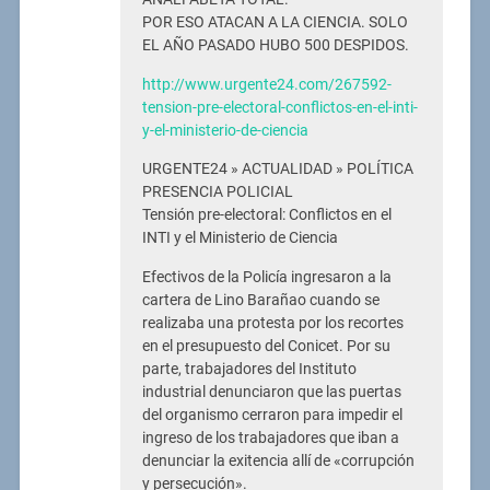
POR ESO ATACAN A LA CIENCIA. SOLO
EL AÑO PASADO HUBO 500 DESPIDOS.
http://www.urgente24.com/267592-
tension-pre-electoral-conflictos-en-el-inti-
y-el-ministerio-de-ciencia
URGENTE24 » ACTUALIDAD » POLÍTICA
PRESENCIA POLICIAL
Tensión pre-electoral: Conflictos en el
INTI y el Ministerio de Ciencia
Efectivos de la Policía ingresaron a la
cartera de Lino Barañao cuando se
realizaba una protesta por los recortes
en el presupuesto del Conicet. Por su
parte, trabajadores del Instituto
industrial denunciaron que las puertas
del organismo cerraron para impedir el
ingreso de los trabajadores que iban a
denunciar la exitencia allí de «corrupción
y persecución».