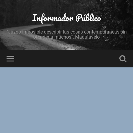
Informador Público
"Juzgo imposible describir las cosas contemporáneas sin
ofender a muchos". Maquiavelo