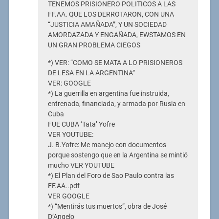
TENEMOS PRISIONERO POLITICOS A LAS
FF.AA. QUE LOS DERROTARON, CON UNA
“JUSTICIA AMAÑADA”, Y UN SOCIEDAD
AMORDAZADA Y ENGAÑADA, EWSTAMOS EN
UN GRAN PROBLEMA CIEGOS
*) VER: “COMO SE MATA A LO PRISIONEROS
DE LESA EN LA ARGENTINA”
VER: GOOGLE
*) La guerrilla en argentina fue instruida,
entrenada, financiada, y armada por Rusia en
Cuba
FUE CUBA ‘Tata’ Yofre
VER YOUTUBE:
J. B.Yofre: Me manejo con documentos
porque sostengo que en la Argentina se mintió
mucho VER YOUTUBE
*) El Plan del Foro de Sao Paulo contra las
FF.AA..pdf
VER GOOGLE
*) “Mentirás tus muertos”, obra de José
D’Angelo