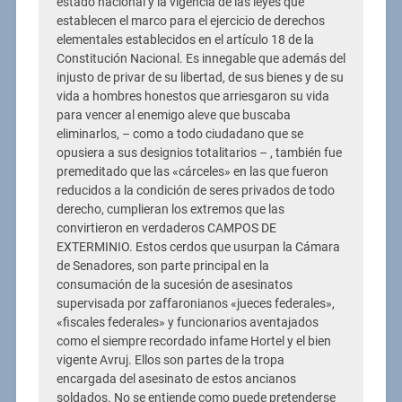
estado nacional y la vigencia de las leyes que
establecen el marco para el ejercicio de derechos
elementales establecidos en el artículo 18 de la
Constitución Nacional. Es innegable que además del
injusto de privar de su libertad, de sus bienes y de su
vida a hombres honestos que arriesgaron su vida
para vencer al enemigo aleve que buscaba
eliminarlos, – como a todo ciudadano que se
opusiera a sus designios totalitarios – , también fue
premeditado que las «cárceles» en las que fueron
reducidos a la condición de seres privados de todo
derecho, cumplieran los extremos que las
convirtieron en verdaderos CAMPOS DE
EXTERMINIO. Estos cerdos que usurpan la Cámara
de Senadores, son parte principal en la
consumación de la sucesión de asesinatos
supervisada por zaffaronianos «jueces federales»,
«fiscales federales» y funcionarios aventajados
como el siempre recordado infame Hortel y el bien
vigente Avruj. Ellos son partes de la tropa
encargada del asesinato de estos ancianos
soldados. No se entiende como puede pretenderse