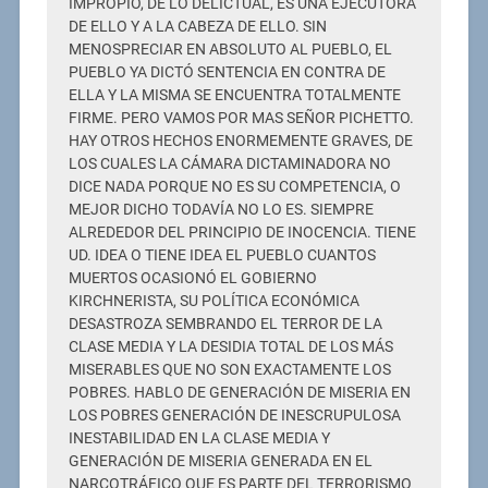
IMPROPIO, DE LO DELICTUAL, ES UNA EJECUTORA
DE ELLO Y A LA CABEZA DE ELLO. SIN
MENOSPRECIAR EN ABSOLUTO AL PUEBLO, EL
PUEBLO YA DICTÓ SENTENCIA EN CONTRA DE
ELLA Y LA MISMA SE ENCUENTRA TOTALMENTE
FIRME. PERO VAMOS POR MAS SEÑOR PICHETTO.
HAY OTROS HECHOS ENORMEMENTE GRAVES, DE
LOS CUALES LA CÁMARA DICTAMINADORA NO
DICE NADA PORQUE NO ES SU COMPETENCIA, O
MEJOR DICHO TODAVÍA NO LO ES. SIEMPRE
ALREDEDOR DEL PRINCIPIO DE INOCENCIA. TIENE
UD. IDEA O TIENE IDEA EL PUEBLO CUANTOS
MUERTOS OCASIONÓ EL GOBIERNO
KIRCHNERISTA, SU POLÍTICA ECONÓMICA
DESASTROZA SEMBRANDO EL TERROR DE LA
CLASE MEDIA Y LA DESIDIA TOTAL DE LOS MÁS
MISERABLES QUE NO SON EXACTAMENTE LOS
POBRES. HABLO DE GENERACIÓN DE MISERIA EN
LOS POBRES GENERACIÓN DE INESCRUPULOSA
INESTABILIDAD EN LA CLASE MEDIA Y
GENERACIÓN DE MISERIA GENERADA EN EL
NARCOTRÁFICO QUE ES PARTE DEL TERRORISMO