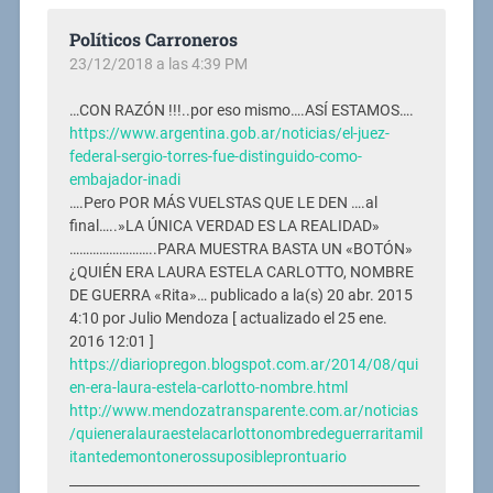
Políticos Carroneros
23/12/2018 a las 4:39 PM
…CON RAZÓN !!!..por eso mismo….ASÍ ESTAMOS….
https://www.argentina.gob.ar/noticias/el-juez-
federal-sergio-torres-fue-distinguido-como-
embajador-inadi
….Pero POR MÁS VUELSTAS QUE LE DEN ….al
final…..»LA ÚNICA VERDAD ES LA REALIDAD»
……………………..PARA MUESTRA BASTA UN «BOTÓN»
¿QUIÉN ERA LAURA ESTELA CARLOTTO, NOMBRE
DE GUERRA «Rita»… publicado a la‎(s)‎ 20 abr. 2015
4:10 por Julio Mendoza [ actualizado el 25 ene.
2016 12:01 ]
https://diariopregon.blogspot.com.ar/2014/08/qui
en-era-laura-estela-carlotto-nombre.html
http://www.mendozatransparente.com.ar/noticias
/quieneralauraestelacarlottonombredeguerraritamil
itantedemontonerossuposibleprontuario
_____________________________________________________