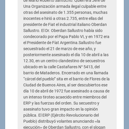
de Mario Roberto Santucho. Quien era Jefe de
Una Organización armada ilegal culpable entre
otras del asesinato de 1.355 personas, muchas
inocentes e hirió a otras 2.735, entre ellas del
presidente de Fiat el industrial italiano Oberdan
Sallustro. El Dr. Oberdan Sallustro había sido
condecorado por el Papa Pablo VI, y en 1972 era
el Presidente de Fíat Argentina.Sallustro fue
secuestrado el 21 de marzo de ese año, y
posteriormente asesinado el día 10 de abril a las
12.30, en un centro clandestino de secuestros
ubicado en la calle Castañares N° 5413, del
barrio de Mataderos. Encerrado en una llamada
“cárcel del pueblo” sita en el barrio de Flores de la
Ciudad de Buenos Aires, al ser descubiertos ese
día 10 de abril de 1972 fue asesinado a causa de
un intenso tiroteo acaecido entre miembros del
ERP y las fuerzas del orden. Su secuestro y
asesinato tuvo gran impacto en la opinión
pública. El ERP (Ejército Revolucionario del
Pueblo) distribuyó volantes anunciando «la
ejecución» de Oberdan Sallustro, con el slogan