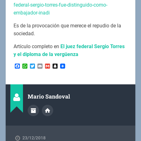
federal-sergio-torres-fue-distinguido-como-
embajador-inadi
Es de la provocación que merece el repudio de la
sociedad.
Artículo completo en
El juez federal Sergio Torres
y el diploma de la vergüenza
Facebook
WhatsApp
Twitter
Email
Gmail
Snapchat
Mario Sandoval
23/12/2018