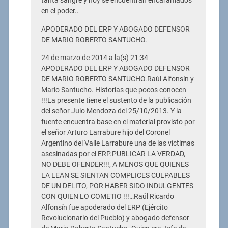
tanta sangre y hoy se encuentran encaramados
en el poder..
APODERADO DEL ERP Y ABOGADO DEFENSOR
DE MARIO ROBERTO SANTUCHO.
24 de marzo de 2014 a la(s) 21:34
APODERADO DEL ERP Y ABOGADO DEFENSOR
DE MARIO ROBERTO SANTUCHO.Raúl Alfonsín y
Mario Santucho. Historias que pocos conocen
!!!La presente tiene el sustento de la publicación
del señor Julo Mendoza del 25/10/2013. Y la
fuente encuentra base en el material provisto por
el señor Arturo Larrabure hijo del Coronel
Argentino del Valle Larrabure una de las víctimas
asesinadas por el ERP.PUBLICAR LA VERDAD,
NO DEBE OFENDER!!!, A MENOS QUE QUIENES
LA LEAN SE SIENTAN COMPLICES CULPABLES
DE UN DELITO, POR HABER SIDO INDULGENTES
CON QUIEN LO COMETIO !!!…Raúl Ricardo
Alfonsín fue apoderado del ERP (Ejército
Revolucionario del Pueblo) y abogado defensor