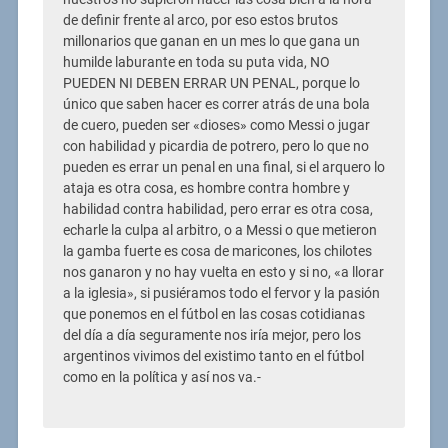
de definir frente al arco, por eso estos brutos
millonarios que ganan en un mes lo que gana un
humilde laburante en toda su puta vida, NO
PUEDEN NI DEBEN ERRAR UN PENAL, porque lo
único que saben hacer es correr atrás de una bola
de cuero, pueden ser «dioses» como Messi o jugar
con habilidad y picardia de potrero, pero lo que no
pueden es errar un penal en una final, si el arquero lo
ataja es otra cosa, es hombre contra hombre y
habilidad contra habilidad, pero errar es otra cosa,
echarle la culpa al arbitro, o a Messi o que metieron
la gamba fuerte es cosa de maricones, los chilotes
nos ganaron y no hay vuelta en esto y si no, «a llorar
a la iglesia», si pusiéramos todo el fervor y la pasión
que ponemos en el fútbol en las cosas cotidianas
del día a día seguramente nos iría mejor, pero los
argentinos vivimos del existimo tanto en el fútbol
como en la política y así nos va.-