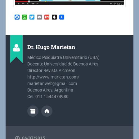
Facebook
WhatsApp
Twitter
Email
Gmail
Snapchat
Dr. Hugo Marietan
Médico Psiquiatra Universitario (UBA)
Docente Universidad de Buenos Aires
Director Revista Alcmeon
http://www.marietan.com/
marietanweb@gmail.com
Buenos Aires, Argentina
Cel. 011 1544474980
06/07/2015