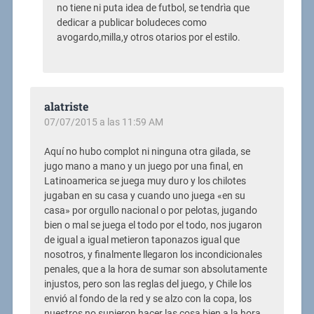
no tiene ni puta idea de futbol, se tendrìa que
dedicar a publicar boludeces como
avogardo,milla,y otros otarios por el estilo.
alatriste
07/07/2015 a las 11:59 AM
Aquí no hubo complot ni ninguna otra gilada, se
jugo mano a mano y un juego por una final, en
Latinoamerica se juega muy duro y los chilotes
jugaban en su casa y cuando uno juega «en su
casa» por orgullo nacional o por pelotas, jugando
bien o mal se juega el todo por el todo, nos jugaron
de igual a igual metieron taponazos igual que
nosotros, y finalmente llegaron los incondicionales
penales, que a la hora de sumar son absolutamente
injustos, pero son las reglas del juego, y Chile los
envió al fondo de la red y se alzo con la copa, los
nuestros no supieron hacer las cosa bien a la hora