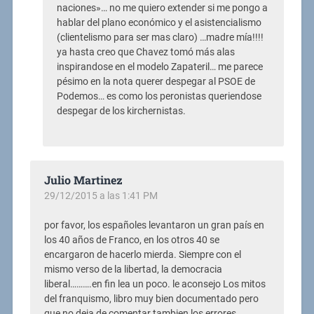
naciones»… no me quiero extender si me pongo a
hablar del plano económico y el asistencialismo
(clientelismo para ser mas claro) …madre mía!!!!
ya hasta creo que Chavez tomó más alas
inspirandose en el modelo Zapateril… me parece
pésimo en la nota querer despegar al PSOE de
Podemos… es como los peronistas queriendose
despegar de los kirchernistas.
Julio Martinez
29/12/2015 a las 1:41 PM
por favor, los españoles levantaron un gran país en
los 40 años de Franco, en los otros 40 se
encargaron de hacerlo mierda. Siempre con el
mismo verso de la libertad, la democracia
liberal……….en fin lea un poco. le aconsejo Los mitos
del franquismo, libro muy bien documentado pero
que no deja de comentar tambien los errores