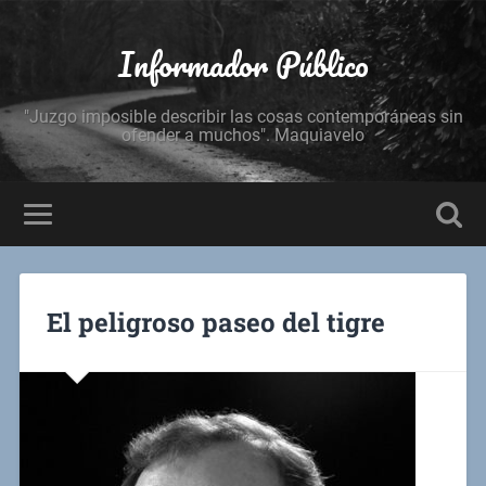
Informador Público
"Juzgo imposible describir las cosas contemporáneas sin
ofender a muchos". Maquiavelo
El peligroso paseo del tigre