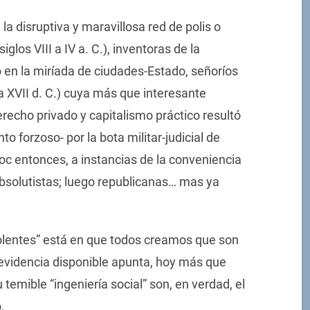
a disruptiva y maravillosa red de polis o
glos VIII a IV a. C.), inventoras de la
 en la miríada de ciudades-Estado, señoríos
 a XVII d. C.) cuya más que interesante
erecho privado y capitalismo práctico resultó
o forzoso- por la bota militar-judicial de
c entonces, a instancias de la conveniencia
absolutistas; luego republicanas… mas ya
olentes” está en que todos creamos que son
a evidencia disponible apunta, hoy más que
u temible “ingeniería social” son, en verdad, el
.