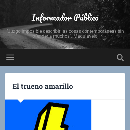
Informador Público
"Juzgo imposible describir las cosas contemporáneas sin
ofender a muchos". Maquiavelo
El trueno amarillo