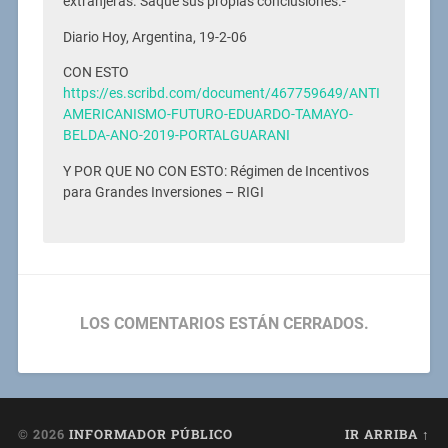
extranjeras. Saque sus propias conclusiones.-
Diario Hoy, Argentina, 19-2-06
CON ESTO
https://es.scribd.com/document/467759649/ANTI
AMERICANISMO-FUTURO-EDUARDO-TAMAYO-
BELDA-ANO-2019-PORTALGUARANI
Y POR QUE NO CON ESTO: Régimen de Incentivos
para Grandes Inversiones – RIGI
LOS COMENTARIOS ESTÁN CERRADOS.
© 2026
INFORMADOR PÚBLICO
IR ARRIBA ↑