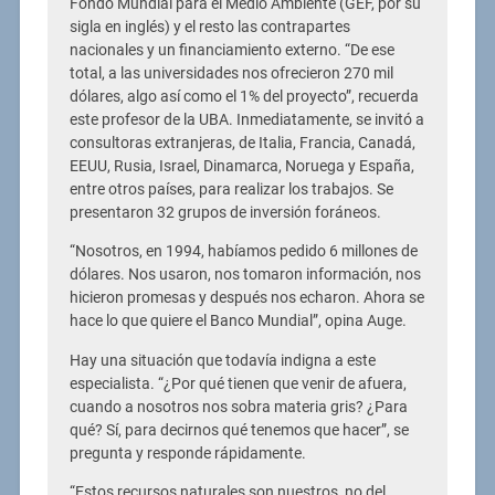
Fondo Mundial para el Medio Ambiente (GEF, por su
sigla en inglés) y el resto las contrapartes
nacionales y un financiamiento externo. “De ese
total, a las universidades nos ofrecieron 270 mil
dólares, algo así como el 1% del proyecto”, recuerda
este profesor de la UBA. Inmediatamente, se invitó a
consultoras extranjeras, de Italia, Francia, Canadá,
EEUU, Rusia, Israel, Dinamarca, Noruega y España,
entre otros países, para realizar los trabajos. Se
presentaron 32 grupos de inversión foráneos.
“Nosotros, en 1994, habíamos pedido 6 millones de
dólares. Nos usaron, nos tomaron información, nos
hicieron promesas y después nos echaron. Ahora se
hace lo que quiere el Banco Mundial”, opina Auge.
Hay una situación que todavía indigna a este
especialista. “¿Por qué tienen que venir de afuera,
cuando a nosotros nos sobra materia gris? ¿Para
qué? Sí, para decirnos qué tenemos que hacer”, se
pregunta y responde rápidamente.
“Estos recursos naturales son nuestros, no del