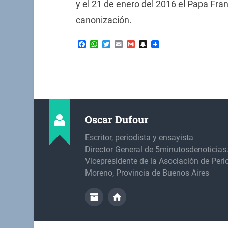
y el 21 de enero del 2016 el Papa Fra
canonización.
Facebook
WhatsApp
Twitter
Email
Gmail
Snapchat
Oscar Dufour
Escritor, periodista y ensayista
Director General de 5minutosdenoticia
Vicepresidente de la Asociación de Peri
Moreno, Provincia de Buenos Aires