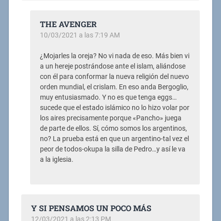
THE AVENGER
10/03/2021 a las 7:19 AM
¿Mojarles la oreja? No vi nada de eso. Más bien vi
a un hereje postrándose ante el islam, aliándose
con él para conformar la nueva religión del nuevo
orden mundial, el crislam. En eso anda Bergoglio,
muy entusiasmado. Y no es que tenga eggs…
sucede que el estado islámico no lo hizo volar por
los aires precisamente porque «Pancho» juega
de parte de ellos. Sí, cómo somos los argentinos,
no? La prueba está en que un argentino-tal vez el
peor de todos-okupa la silla de Pedro…y así le va
a la iglesia.
Y SI PENSAMOS UN POCO MÁS
12/03/2021 a las 2:13 PM