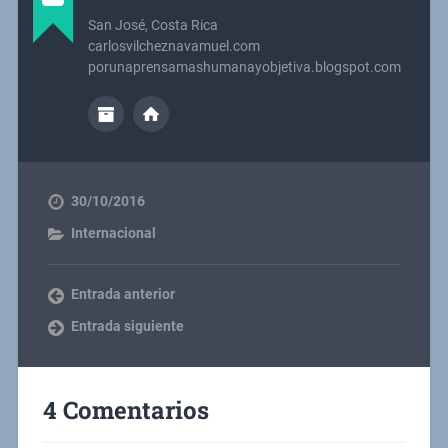
San José, Costa Rica
carlosvilcheznavamuel.com
porunaprensamashumanayobjetiva.blogspot.com
30/10/2016
Internacional
Entrada anterior
Entrada siguiente
4 Comentarios