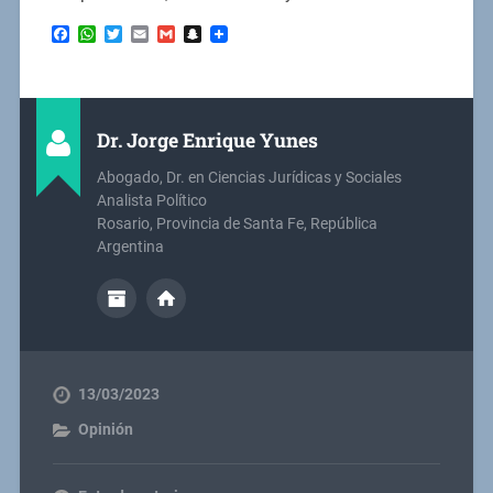
Facebook
WhatsApp
Twitter
Email
Gmail
Snapchat
Dr. Jorge Enrique Yunes
Abogado, Dr. en Ciencias Jurídicas y Sociales
Analista Político
Rosario, Provincia de Santa Fe, República
Argentina
13/03/2023
Opinión