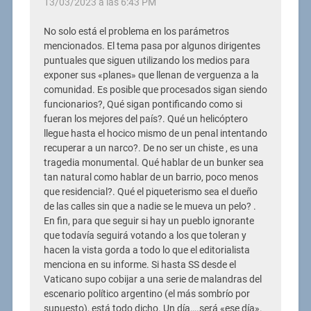
13/03/2023 a las 6:43 PM
No solo está el problema en los parámetros
mencionados. El tema pasa por algunos dirigentes
puntuales que siguen utilizando los medios para
exponer sus «planes» que llenan de verguenza a la
comunidad. Es posible que procesados sigan siendo
funcionarios?, Qué sigan pontificando como si
fueran los mejores del país?. Qué un helicóptero
llegue hasta el hocico mismo de un penal intentando
recuperar a un narco?. De no ser un chiste , es una
tragedia monumental. Qué hablar de un bunker sea
tan natural como hablar de un barrio, poco menos
que residencial?. Qué el piqueterismo sea el dueño
de las calles sin que a nadie se le mueva un pelo? .
En fin, para que seguir si hay un pueblo ignorante
que todavía seguirá votando a los que toleran y
hacen la vista gorda a todo lo que el editorialista
menciona en su informe. Si hasta SS desde el
Vaticano supo cobijar a una serie de malandras del
escenario político argentino (el más sombrío por
supuesto), está todo dicho. Un día….será «ese día».