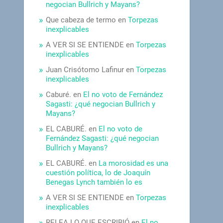
negocian Bullrich y Mayans?
Que cabeza de termo
en
Torpezas
inexplicables
A VER SI SE ENTIENDE
en
Torpezas
inexplicables
Juan Crisótomo Lafinur
en
Torpezas
inexplicables
Caburé.
en
El no voto de Fernández
Sagasti: ¿qué negocian Bullrich y
Mayans?
EL CABURÉ.
en
El no voto de
Fernández Sagasti: ¿qué negocian
Bullrich y Mayans?
EL CABURÉ.
en
La morosidad es una
cuestión política, lo de Joaquín
Benegas Lynch también lo es
A VER SI SE ENTIENDE
en
Torpezas
inexplicables
RELEA LO QUE ESCRIBIÓ
en
El no