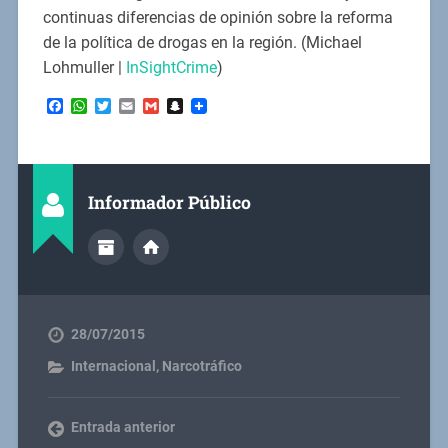
continuas diferencias de opinión sobre la reforma
de la política de drogas en la región. (Michael
Lohmuller |
InSightCrime
)
Facebook
WhatsApp
Twitter
Email
Gmail
Snapchat
Informador Público
28/07/2015
Internacional
,
Narcotráfico
Entrada anterior