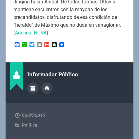
dirigiría hacia Aníbal. De todas formas, Ottavis
mantiene encuentros con la mayoría de los
precandidatos, disfrutando de esa condición de
“heraldo” de Máximo que no duda en vanagloriar.
(
Agencia NOVA
)
Facebook
WhatsApp
Twitter
Email
Gmail
Snapchat
Informador Público
06/05/2015
Política