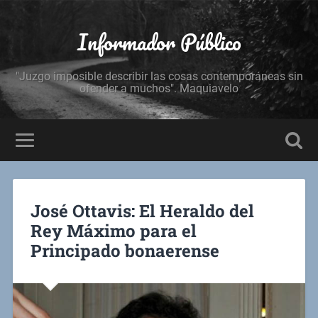
Informador Público
"Juzgo imposible describir las cosas contemporáneas sin
ofender a muchos". Maquiavelo
José Ottavis: El Heraldo del
Rey Máximo para el
Principado bonaerense