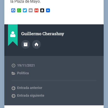
la Plaza de Mayo.
Facebook
WhatsApp
Twitter
Email
Gmail
Snapchat
Guillermo Cherashny
19/11/2021
Política
Entrada anterior
Entrada siguiente