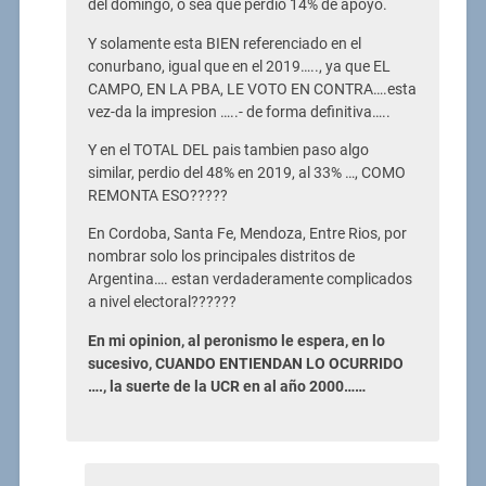
del domingo, o sea que perdio 14% de apoyo.
Y solamente esta BIEN referenciado en el
conurbano, igual que en el 2019….., ya que EL
CAMPO, EN LA PBA, LE VOTO EN CONTRA….esta
vez-da la impresion …..- de forma definitiva…..
Y en el TOTAL DEL pais tambien paso algo
similar, perdio del 48% en 2019, al 33% …, COMO
REMONTA ESO?????
En Cordoba, Santa Fe, Mendoza, Entre Rios, por
nombrar solo los principales distritos de
Argentina…. estan verdaderamente complicados
a nivel electoral??????
En mi opinion, al peronismo le espera, en lo
sucesivo, CUANDO ENTIENDAN LO OCURRIDO
…., la suerte de la UCR en al año 2000……