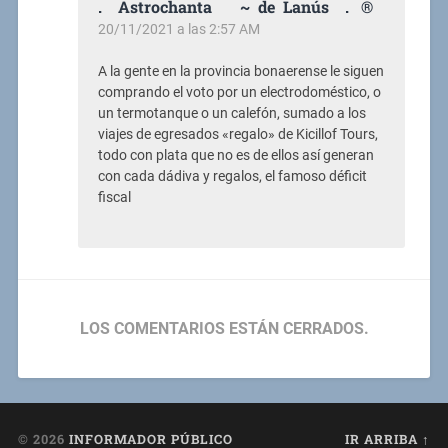
. Astrochanta ~ de Lanús . ®
20/11/2021 a las 2:57 AM
A la gente en la provincia bonaerense le siguen
comprando el voto por un electrodoméstico, o
un termotanque o un calefón, sumado a los
viajes de egresados «regalo» de Kicillof Tours,
todo con plata que no es de ellos así generan
con cada dádiva y regalos, el famoso déficit
fiscal
LOS COMENTARIOS ESTÁN CERRADOS.
© 2026
INFORMADOR PÚBLICO
IR ARRIBA ↑