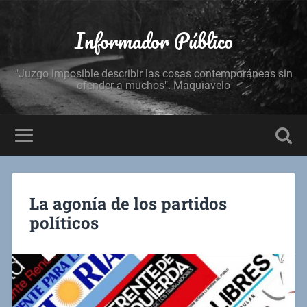
Informador Público
"Juzgo imposible describir las cosas contemporáneas sin
ofender a muchos". Maquiavelo
La agonía de los partidos
políticos