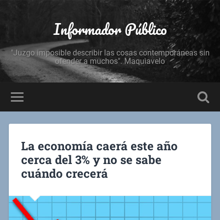
Informador Público
"Juzgo imposible describir las cosas contemporáneas sin
ofender a muchos". Maquiavelo
La economía caerá este año
cerca del 3% y no se sabe
cuándo crecerá