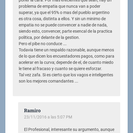
poner la cara. Por mas efecientes que sean, hay un
problema de empatia que nunca van a poder
superar, ya que el 95% o mas del pueblo argentino
es otra cosa, distinta a ellos. Y sin un minimo de
empatia no se puede convencer a nadie de nada,
siendo esto, convencer, parte esencal de la practica
politica, por delante de la gestion.
Pero el pibe no conduce ….
Todavia tiene un respaldo razonable, aunque menos
de lo que dicen los encuestadores pagos, como para
acelerar en la curva; depende de el, de cuanto miedo
le tiene al fracaso y cuanto se quiere esforzar.
Tal vez zafa. Si es cierto que los vagos e inteligentes
son los mejores comandantes ….
Ramiro
23/11/2016 a las 5:07 PM
El Profesional, interesante su argumento, aunque