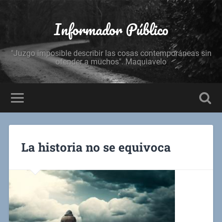
Informador Público
"Juzgo imposible describir las cosas contemporáneas sin
ofender a muchos". Maquiavelo
La historia no se equivoca