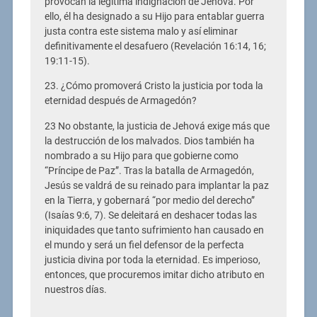
provocan la legítima indignación de Jehová. Por
ello, él ha designado a su Hijo para entablar guerra
justa contra este sistema malo y así eliminar
definitivamente el desafuero (Revelación 16:14, 16;
19:11-15).
23. ¿Cómo promoverá Cristo la justicia por toda la
eternidad después de Armagedón?
23 No obstante, la justicia de Jehová exige más que
la destrucción de los malvados. Dios también ha
nombrado a su Hijo para que gobierne como
“Príncipe de Paz”. Tras la batalla de Armagedón,
Jesús se valdrá de su reinado para implantar la paz
en la Tierra, y gobernará “por medio del derecho”
(Isaías 9:6, 7). Se deleitará en deshacer todas las
iniquidades que tanto sufrimiento han causado en
el mundo y será un fiel defensor de la perfecta
justicia divina por toda la eternidad. Es imperioso,
entonces, que procuremos imitar dicho atributo en
nuestros días.