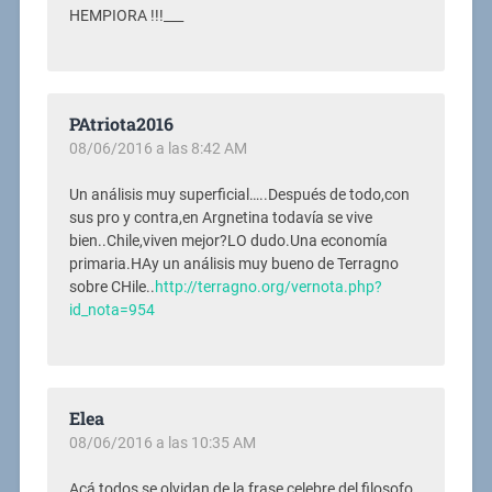
HEMPIORA !!!___
PAtriota2016
08/06/2016 a las 8:42 AM
Un análisis muy superficial…..Después de todo,con
sus pro y contra,en Argnetina todavía se vive
bien..Chile,viven mejor?LO dudo.Una economía
primaria.HAy un análisis muy bueno de Terragno
sobre CHile..
http://terragno.org/vernota.php?
id_nota=954
Elea
08/06/2016 a las 10:35 AM
Acá todos se olvidan de la frase celebre del filosofo