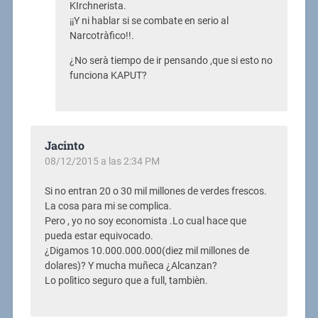
KIrchnerista.
¡¡Y ni hablar si se combate en serio al
Narcotràfico!!.
¿No serà tiempo de ir pensando ,que si esto no
funciona KAPUT?
Jacinto
08/12/2015 a las 2:34 PM
Si no entran 20 o 30 mil millones de verdes frescos.
La cosa para mi se complica.
Pero , yo no soy economista .Lo cual hace que
pueda estar equivocado.
¿Digamos 10.000.000.000(diez mil millones de
dolares)? Y mucha muñeca ¿Alcanzan?
Lo polìtico seguro que a full, tambièn.