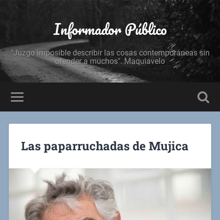
Informador Público
"Juzgo imposible describir las cosas contemporáneas sin
ofender a muchos". Maquiavelo
Las paparruchadas de Mujica