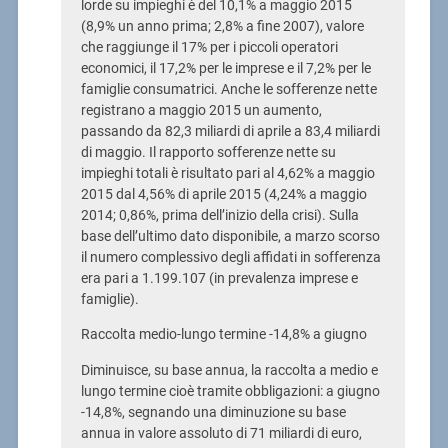
lorde su impieghi è del 10,1% a maggio 2015
(8,9% un anno prima; 2,8% a fine 2007), valore
che raggiunge il 17% per i piccoli operatori
economici, il 17,2% per le imprese e il 7,2% per le
famiglie consumatrici. Anche le sofferenze nette
registrano a maggio 2015 un aumento,
passando da 82,3 miliardi di aprile a 83,4 miliardi
di maggio. Il rapporto sofferenze nette su
impieghi totali è risultato pari al 4,62% a maggio
2015 dal 4,56% di aprile 2015 (4,24% a maggio
2014; 0,86%, prima dell’inizio della crisi). Sulla
base dell’ultimo dato disponibile, a marzo scorso
il numero complessivo degli affidati in sofferenza
era pari a 1.199.107 (in prevalenza imprese e
famiglie).
Raccolta medio-lungo termine -14,8% a giugno
Diminuisce, su base annua, la raccolta a medio e
lungo termine cioè tramite obbligazioni: a giugno
-14,8%, segnando una diminuzione su base
annua in valore assoluto di 71 miliardi di euro,