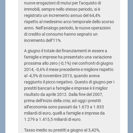
nuove erogazioni di mutui per l’acquisto di
immobili, sempre nello stesso periodo, si è
registrato un incremento annuo del 64,4%
rispetto al medesimo arco temporale dello scorso
anno. Nell’analogo periodo, le nuove operazioni
di credito al consumo hanno segnato un
incremento dell’11%.
A giugno il totale dei finanziamenti in essere a
famiglie e imprese ha presentato una variazione
prossima allo zero (-0,1%) nei confronti di giugno
2014, -0,6% il mese precedente e migliore rispetto
al -4,5% di novembre 2013, quando aveva
raggiunto il picco negativo. Questo di giugno per i
prestiti bancari a famiglie e imprese è il miglior
risultato da aprile 2012. Dalla fine del 2007,
prima dell’inizio della crisi, ad oggi i prestiti
all’economia sono passati da 1.673 a 1.833
miliardi di euro, quelli a famiglie e imprese da
1.279 a 1.415,5 miliardi di euro.
Tasso medio su prestiti a giugno al 3,42%,