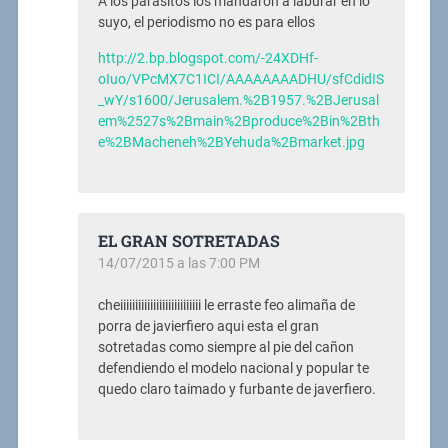
A los parásitos los mandaron a laburar en lo
suyo, el periodismo no es para ellos
http://2.bp.blogspot.com/-24XDHf-
oIuo/VPcMX7C1ICI/AAAAAAAADHU/sfCdidIS
_wY/s1600/Jerusalem.%2B1957.%2BJerusal
em%2527s%2Bmain%2Bproduce%2Bin%2Bth
e%2BMacheneh%2BYehuda%2Bmarket.jpg
EL GRAN SOTRETADAS
14/07/2015 a las 7:00 PM
cheiiiiiiiiiiiiiiiiiiiiiiiiiii le erraste feo alimaña de
porra de javierfiero aqui esta el gran
sotretadas como siempre al pie del cañon
defendiendo el modelo nacional y popular te
quedo claro taimado y furbante de javerfiero.