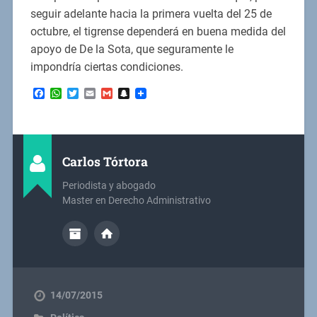
seguir adelante hacia la primera vuelta del 25 de
octubre, el tigrense dependerá en buena medida del
apoyo de De la Sota, que seguramente le
impondría ciertas condiciones.
Facebook
WhatsApp
Twitter
Email
Gmail
Snapchat
Carlos Tórtora
Periodista y abogado
Master en Derecho Administrativo
14/07/2015