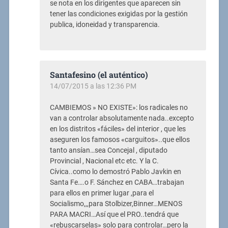
se nota en los dirigentes que aparecen sin
tener las condiciones exigidas por la gestión
publica, idoneidad y transparencia.
Santafesino (el auténtico)
14/07/2015 a las 12:36 PM
CAMBIEMOS » NO EXISTE»: los radicales no
van a controlar absolutamente nada..excepto
en los distritos «fáciles» del interior , que les
aseguren los famosos «carguitos»..que ellos
tanto ansían…sea Concejal , diputado
Provincial , Nacional etc etc. Y la C.
Cívica..como lo demostró Pablo Javkin en
Santa Fe….o F. Sánchez en CABA…trabajan
para ellos en primer lugar ,para el
Socialismo,,,para Stolbizer,Binner…MENOS
PARA MACRI…Así que el PRO..tendrá que
«rebuscarselas» solo para controlar…pero la