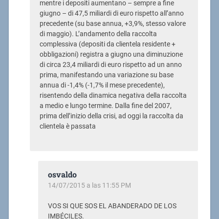
mentre i depositi aumentano – sempre a fine
giugno – di 47,5 miliardi di euro rispetto all’anno
precedente (su base annua, +3,9%, stesso valore
di maggio). L’andamento della raccolta
complessiva (depositi da clientela residente +
obbligazioni) registra a giugno una diminuzione
di circa 23,4 miliardi di euro rispetto ad un anno
prima, manifestando una variazione su base
annua di -1,4% (-1,7% il mese precedente),
risentendo della dinamica negativa della raccolta
a medio e lungo termine. Dalla fine del 2007,
prima dell’inizio della crisi, ad oggi la raccolta da
clientela è passata
osvaldo
14/07/2015 a las 11:55 PM
VOS SI QUE SOS EL ABANDERADO DE LOS
IMBÉCILES.