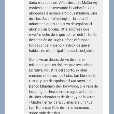
dada en adopción. Años después McCorvey
confesó haber inventado la violación. Sus
abogadas le aconsejaron que mintiera. Una
de ellas, Sarah Weddington, lo admitió
aduciendo que su objetivo de legalizar el
aborto bien lo valía. Otra sorpresa que
reveló mucho de lo que estuvo detrás fue la
declaración de Hugh Hefner, el famoso
fundador del imperio Playboy, de que él
había sido el principal financista del juicio.
Como verán detrás del verde interés
millonario por los dólares que recauda la
lucrativa industria del aborto, existen
muchos intereses ocultistas también, de la
O.N.U. y sus discípulos del 4to Rayo, del
Banco Mundial y del Hollywood, o la vara de
los antiguos hechiceros-magos celtas, los
druidas adoradores del árbol, y de la verde
«Madre Tierra» para quienes era un ritual
familiar el sacrificio de seres humanos,
sobre todo de niños…