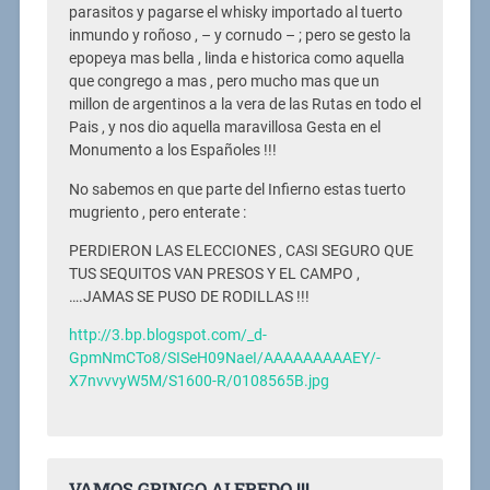
parasitos y pagarse el whisky importado al tuerto
inmundo y roñoso , – y cornudo – ; pero se gesto la
epopeya mas bella , linda e historica como aquella
que congrego a mas , pero mucho mas que un
millon de argentinos a la vera de las Rutas en todo el
Pais , y nos dio aquella maravillosa Gesta en el
Monumento a los Españoles !!!
No sabemos en que parte del Infierno estas tuerto
mugriento , pero enterate :
PERDIERON LAS ELECCIONES , CASI SEGURO QUE
TUS SEQUITOS VAN PRESOS Y EL CAMPO ,
….JAMAS SE PUSO DE RODILLAS !!!
http://3.bp.blogspot.com/_d-
GpmNmCTo8/SISeH09NaeI/AAAAAAAAAEY/-
X7nvvvyW5M/S1600-R/0108565B.jpg
VAMOS GRINGO ALFREDO !!!