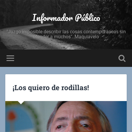
Informador Público
"Juzgo imposible describir las cosas contemporáneas sin
ofender a muchos". Maquiavelo
¡Los quiero de rodillas!