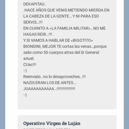
DEKAPITAU..
.HACE AÑOS QUE VENIS METIENDO MIERDA EN
LA CABEZA DE LA GENTE… Y NI PARA ESO
SERVIS…!!!
EN CUANTO A «LA FAMILIA MILITAR»…NO ME
HAGAS REIR…!!! .
Y SI VAMOS A HABLAR DE «BIGOTITO»
BIONDINI, MEJOR TE cortas las venas…porque
salio como 50 cuerpos atras del Sr General
aAuel.
CUac!!!
:-)
Reenvialo…no lo desaproveches…!!!
NAZIS ERAN LOS DE ANTES….
JUAAAAAAAAAA…!!!!!!!!!!!!!!!!
:-)
Operativo Virgen de Luján