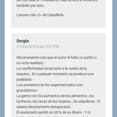
No nos falle sr. Presidente, más de uno lo votamos
también por esto.
Lancero del «2» de Caballería
Sergio
21/04/2016 a las 3:27 PM
Sinceramente creo que al autor le falta un patito o
no ve la realidad.-
La conflictividad social está a la vuelta de la
esquina., En cualquier momento se produce una
pueblada.-
Los aumentos en los supermercados son
grandísimos.-
La gente con los aumentos de los alimentos , los
tarifazos, las tasas de las tarjetas., los alquileres-. El
salario directamente desapareció.
El asalariado perdió un 60 % de su dinero . Y ni