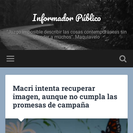
Informador Público
"Juzgo imposible describir las cosas contemporáneas sin
ofender a muchos". Maquiavelo
Macri intenta recuperar
imagen, aunque no cumpla las
promesas de campaña