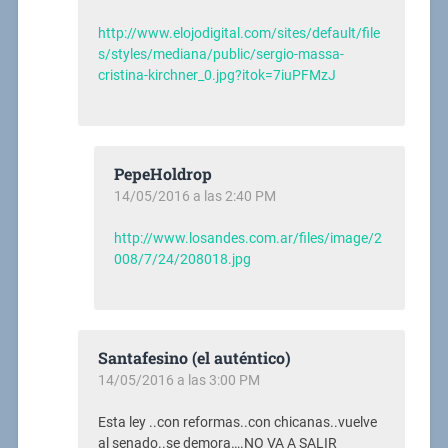
http://www.elojodigital.com/sites/default/file
s/styles/mediana/public/sergio-massa-
cristina-kirchner_0.jpg?itok=7iuPFMzJ
PepeHoldrop
14/05/2016 a las 2:40 PM
http://www.losandes.com.ar/files/image/2
008/7/24/208018.jpg
Santafesino (el auténtico)
14/05/2016 a las 3:00 PM
Esta ley ..con reformas..con chicanas..vuelve
al senado..se demora….NO VA A SALIR