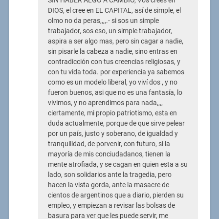
SIN HABER ALGO A CAMBIO, Vos crees en
DIOS, el cree en EL CAPITAL, así de simple, el
olmo no da peras,,,,.- si sos un simple
trabajador, sos eso, un simple trabajador,
aspira a ser algo mas, pero sin cagar a nadie,
sin pisarle la cabeza a nadie, sino entras en
contradicción con tus creencias religiosas, y
con tu vida toda. por experiencia ya sabemos
como es un modelo liberal, yo viví dos , y no
fueron buenos, asi que no es una fantasía, lo
vivimos, y no aprendimos para nada,,,,
ciertamente, mi propio patriotismo, esta en
duda actualmente, porque de que sirve pelear
por un país, justo y soberano, de igualdad y
tranquilidad, de porvenir, con futuro, si la
mayoría de mis conciudadanos, tienen la
mente atrofiada, y se cagan en quien esta a su
lado, son solidarios ante la tragedia, pero
hacen la vista gorda, ante la masacre de
cientos de argentinos que a diario, pierden su
empleo, y empiezan a revisar las bolsas de
basura para ver que les puede servir, me