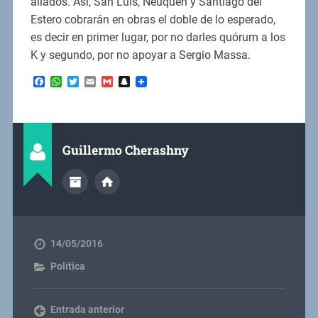
aliados. Así, San Luis, Neuquén y Santiago del
Estero cobrarán en obras el doble de lo esperado,
es decir en primer lugar, por no darles quórum a los
K y segundo, por no apoyar a Sergio Massa.
Facebook
WhatsApp
Twitter
Email
Gmail
Snapchat
Guillermo Cherashny
14/05/2016
Política
Entrada anterior