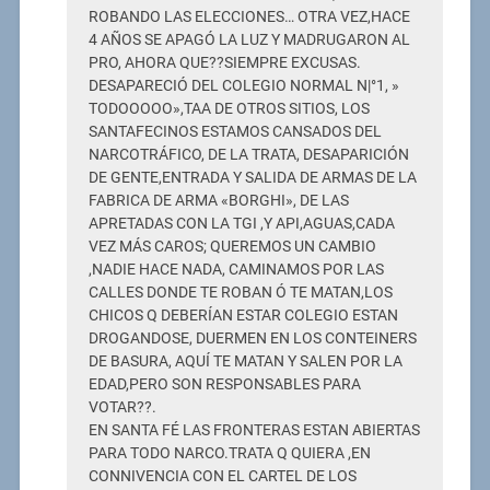
ROBANDO LAS ELECCIONES… OTRA VEZ,HACE
4 AÑOS SE APAGÓ LA LUZ Y MADRUGARON AL
PRO, AHORA QUE??SIEMPRE EXCUSAS.
DESAPARECIÓ DEL COLEGIO NORMAL N|°1, »
TODOOOOO»,TAA DE OTROS SITIOS, LOS
SANTAFECINOS ESTAMOS CANSADOS DEL
NARCOTRÁFICO, DE LA TRATA, DESAPARICIÓN
DE GENTE,ENTRADA Y SALIDA DE ARMAS DE LA
FABRICA DE ARMA «BORGHI», DE LAS
APRETADAS CON LA TGI ,Y API,AGUAS,CADA
VEZ MÁS CAROS; QUEREMOS UN CAMBIO
,NADIE HACE NADA, CAMINAMOS POR LAS
CALLES DONDE TE ROBAN Ó TE MATAN,LOS
CHICOS Q DEBERÍAN ESTAR COLEGIO ESTAN
DROGANDOSE, DUERMEN EN LOS CONTEINERS
DE BASURA, AQUÍ TE MATAN Y SALEN POR LA
EDAD,PERO SON RESPONSABLES PARA
VOTAR??.
EN SANTA FÉ LAS FRONTERAS ESTAN ABIERTAS
PARA TODO NARCO.TRATA Q QUIERA ,EN
CONNIVENCIA CON EL CARTEL DE LOS