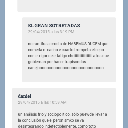
EL GRAN SOTRETADAS
29/04/2015 a las 3:19 PM
no rantifusa crosta de HABEMUS DUCEM que
comerla ni cacho e cuarto trompeta el cepo
con el rigor de el latigo cheiiiiiiiiiiiiiiiiiiiii a los que
gobiernan por hacer trapisondas
canejooooooooooooooooooooooooooooo
daniel
29/04/2015 a las 10:59 AM
un análisis frio y sociopolítico, sólo puewde llevar a
la conclusiòn que el peronismko se va
desintegrando indefectiblemente, como toto