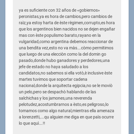
ya es suficiente con 32 años de «gobiernos»
peronistas,ya es hora de cambios,pero cambios de
raìz,ya estoy harta de èste règimen,corrupto,es hora
que los argentinos bien nacidos no se dejen engañar
mas con èste populismo barato,rayano en la
vulgaridad,como argentina debemos reaccionar de
una bendita vez,esto no va màs….còmo permitimos
que luego de una elecciòn como la del domin go
pasado,donde hubo ganadores y perdedores,una
jefe de estado no haya saludado a los
candidatos,no sabemos si ella votò,è inclusive èste
martes tuvimos que soportar cadena
nacional,donde la arquitecta egipcia,no se le moviò
un pelo,pero se despachò hablando de las
salchichas y los jamones,una reverenda
pelotudez,acostumbrarnos a èsto,es peligroso,lo
tomamos como algo natural,mientras ella amenaza
a lorenzetti,….qu alguien me diga en que paìs ocurre
lo que aquì….!!