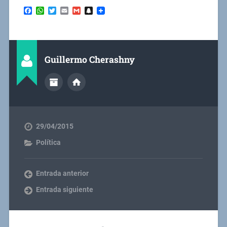
Facebook
WhatsApp
Twitter
Email
Gmail
Snapchat
Guillermo Cherashny
29/04/2015
Política
Entrada anterior
Entrada siguiente