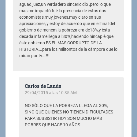
aguad,juez,un verdadero sincericidlo ,pero lo que
mas me impactò fuè la presencia de èstos dos
economistas,muy jovenes,muy claro en sus
apreciaciones,y estoy de acuerdo que en el final del
gobierno de menem,la pobreza era de18%,y èsta
decada infame llega al 30%,haciendo hincapiè que
èste gobierno ES EL MAS CORRUPTO DE LA
HISTORIA….para los militontos de la càmpora que lo
miran por tv….!!!
Carlos de Lanús
29/04/2015 a las 10:35 AM
NO SÓLO QUE LA POBREZA LLEGA AL 30%,
SINO QUE QUIENES NO TIENEN DIFICULTADES
PARA SUBSISTIR HOY SON MUCHO MÁS
POBRES QUE HACE 10 AÑOS.