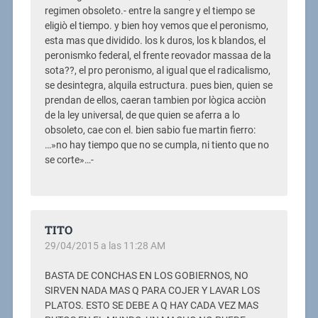
regimen obsoleto.- entre la sangre y el tiempo se
eligiò el tiempo. y bien hoy vemos que el peronismo,
esta mas que dividido. los k duros, los k blandos, el
peronismko federal, el frente reovador massaa de la
sota??, el pro peronismo, al igual que el radicalismo,
se desintegra, alquila estructura. pues bien, quien se
prendan de ellos, caeran tambien por lògica acciòn
de la ley universal, de que quien se aferra a lo
obsoleto, cae con el. bien sabio fue martin fierro:
…»no hay tiempo que no se cumpla, ni tiento que no
se corte»…-
TITO
29/04/2015 a las 11:28 AM
BASTA DE CONCHAS EN LOS GOBIERNOS, NO
SIRVEN NADA MAS Q PARA COJER Y LAVAR LOS
PLATOS. ESTO SE DEBE A Q HAY CADA VEZ MAS